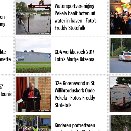
Watersportvereniging
t
Pekela haalt boten uit
en -
water in haven - Foto's
ing
Freddy Stotefalk
:
kte -
CDA werkbezoek 2017 -
nnette
Foto's Martje Ritzema
32e Korenavond in St.
67
Willibrorduskerk Oude
 Teunis
Pekela - Foto's Freddy
Stotefalk
Kinderen portretteren