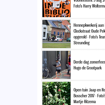
Voorleestent 9 aug 20
Foto's Harry Wolter
Hennepkwekerij aan 
Clockstraat Oude Pek
opgerold - Foto's Teu
Streunding
Derde dag zomerfees
Hugo de Grootpark
Open tuin Jaap en R
Bosscher 2017 - Foto'
Martje Ritzema