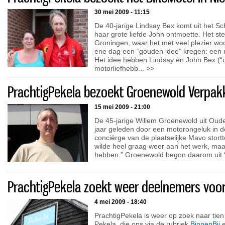
30 mei 2009 - 11:15
De 40-jarige Lindsay Bex komt uit het Sc
haar grote liefde John ontmoette. Het ste
Groningen, waar het met veel plezier wo
ene dag een “gouden idee” kregen: een m
Het idee hebben Lindsay en John Bex (“u
motorliefhebb... >>
PrachtigPekela bezoekt Groenewold Verpak
15 mei 2009 - 21:00
De 45-jarige Willem Groenewold uit Oud
jaar geleden door een motorongeluk in 
conciërge van de plaatselijke Mavo stortt
wilde heel graag weer aan het werk, ma
hebben.” Groenewold begon daarom uit ‘o
PrachtigPekela zoekt weer deelnemers voor
4 mei 2009 - 18:40
PrachtigPekela is weer op zoek naar ti
Pekela, die ons via de rubriek
BinnenBij
e