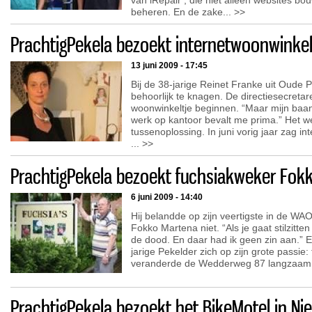
van iRepair’, die niet alleen websites 
beheren. En de zake... >>
PrachtigPekela bezoekt internetwoonwinkel
13 juni 2009 - 17:45
Bij de 38-jarige Reinet Franke uit Oude 
behoorlijk te knagen. De directiesecretar
woonwinkeltje beginnen. “Maar mijn baan wi
werk op kantoor bevalt me prima.” Het we
tussenoplossing. In juni vorig jaar zag i
... >>
PrachtigPekela bezoekt fuchsiakweker Fok
6 juni 2009 - 14:40
Hij belandde op zijn veertigste in de WAO,
Fokko Martena niet. “Als je gaat stilzitte
de dood. En daar had ik geen zin aan.” E
jarige Pekelder zich op zijn grote passie:
veranderde de Wedderweg 87 langzaam i
PrachtigPekela bezoekt het BikeMotel in Ni