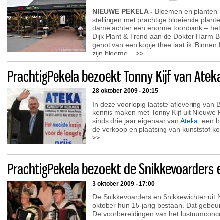
NIEUWE PEKELA -
Bloemen en planten in
stellingen met prachtige bloeiende plant
dame achter een enorme toonbank – het 
Dijk Plant & Trend aan de Dokter Harm B
genot van een kopje thee laat ik ‘Binnen B
zijn bloeme... >>
PrachtigPekela bezoekt Tonny Kijf van Atek
28 oktober 2009 - 20:15
In deze voorlopig laatste aflevering van 
kennis maken met Tonny Kijf uit Nieuwe 
sinds drie jaar eigenaar van
Ateka
; een b
de verkoop en plaatsing van kunststof koz
>>
PrachtigPekela bezoekt de Snikkevoarders 
3 oktober 2009 - 17:00
De Snikkevoarders en Snikkewichter uit 
oktober hun 15-jarig bestaan. Dat gebeu
De voorbereidingen van het lustrumconcer