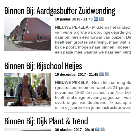
Binnen Bij: Aardgasbuffer Zuidwending
10 januari 2018 - 21:40
NIEUWE PEKELA -
Middenin het landsch
van verre 6 grote aardbruingekleurde g
daar om heen een wirwar van buizen. D
heeft een grootse uitstraling, maar wat i
bij de poort, mogen naar binnen, moeten 
een pasje mee waarna we naar een verga
Binnen Bij: Rijschool Heijes
19 december 2017 - 21:45
NIEUWE PEKELA -
Ruim 55 jaar mag Sie
rijinstructeur noemen, want als 21-jarige
november 1962 de rijschool van Nico Dijk
heeft hij al enige ervaring opgedaan, voor
overbrengen van de theorie. “Ik had op 
en in dij joaren kon je rie-instructeur wor
Binnen Bij: Dijk Plant & Trend
30 oktober 2017 - 09:10