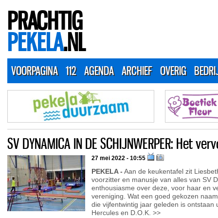
PRACHTIG
PEKELA
.NL
VOORPAGINA
112
AGENDA
ARCHIEF
OVERIG
BEDRI
SV DYNAMICA IN DE SCHIJNWERPER: Het verv
27 mei 2022 - 10:55
PEKELA -
Aan de keukentafel zit Liesbet
voorzitter en manusje van alles van SV Dy
enthousiasme over deze, voor haar en ve
vereniging. Wat een goed gekozen naam
die vijfentwintig jaar geleden is ontstaa
Hercules en D.O.K. >>