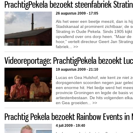
PrachtigPekela bezoekt steenfabriek Strati
26 augustus 2009 - 17:05
Als het weer een beetje meezit, dan is h
Stadskanaal al prominent zichtbaar; de 
Strating in Oude Pekela. Sinds 1905 kijkt
opvallend over ons dorp heen. “Maar de s
hoor,” vertelt directeur Geert Jan Strati
fabriek... >>
Videoreportage: PrachtigPekela bezoekt Lu
19 augustus 2009 - 21:10
Lucas en Gea Hulshof, wie kent ze niet 
dorpsgenoten scoorden negen jaar gelede
een enorme hit. Het liedje werd het me
provincie Groningen en legde de basis v
artiestenbestaan. De hits volgenden elk
en Gea groeiden
... >>
Prachtig Pekela bezoekt Rainbow Events in
4 juli 2009 - 19:40