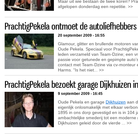
Maar uit wie bestaan de twee koren? Pr
afgelopen donderdag een repetitie. >>
PrachtigPekela ontmoet de autoliefhebbers
20 september 2009 - 16:55
Glamour, glitter en brullende motoren v
Oude Pekela. Speciaal voor PrachtigPeke
leden verzameld van Team-Dzine; een v
passie voor getunede en gepimpte auto’s
contact met Team-Dzine via cv-monteur 
Harms. “Is het niet... >>
PrachtigPekela bezoekt garage Dijkhuizen i
9 september 2009 - 16:45
Oude Pekela en garage
Dijkhuizen
aan de
eigenlijk onlosmakelijk met elkaar verbond
1895 in ons dorp gevestigd en is in 104 j
ambachtelijke smederij tot een moderne 
Dijkhuizen geleid door de vierde ... >>