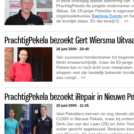
In deze voorlopig laatste aflevering van 
PrachtigPekela de jongste ondernemer 
Abbas. De 19-jarige Pekelder is eigena
organisatiebureau
Rainbow Events
en he
de loonlijst staan. En dat terwijl G... >>
PrachtigPekela bezoekt Gert Wiersma Uitvaa
26 juni 2009 - 20:40
Van succesvol hondentrainer tot beginne
klinkt onwaarschijnlijk, maar de 50-jarige
Pekela kan er toch écht over meepraten. V
stoppen met zijn landelijk bekende honde
aan compl... >>
PrachtigPekela bezoekt iRepair in Nieuwe P
20 juni 2009 - 11:45
Veel Pekelders kennen ze nog steeds als
C1000 in Nieuwe Pekela, maar bij ond
Derk-Jan van der Laan (28) en John Tonn
ander gezicht opgebouwd. Bedrijven ken