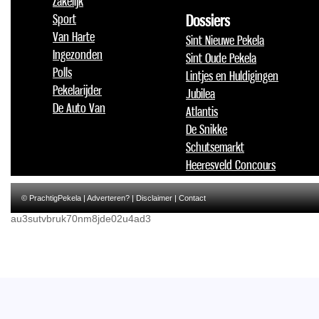
Zakelijk
Sport
Dossiers
Van Harte
Sint Nieuwe Pekela
Ingezonden
Sint Oude Pekela
Polls
Lintjes en Huldigingen
Pekelarijder
Jubilea
De Auto Van
Atlantis
De Snikke
Schutsemarkt
Heeresveld Concours
© PrachtigPekela |
Adverteren?
|
Disclaimer
|
Contact
au3sutvbruk70nm8jde02u4ad3