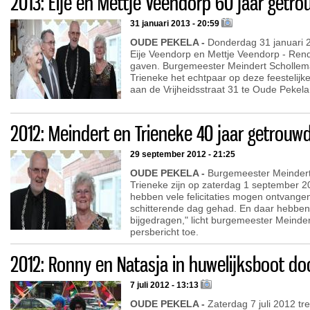
2013: Eije en Mettje Veendorp 60 jaar getr
31 januari 2013 - 20:59
OUDE PEKELA -
Donderdag 31 januari 20
Eije Veendorp en Mettje Veendorp - Rend
gaven. Burgemeester Meindert Schollem
Trieneke het echtpaar op deze feestelijke 
aan de Vrijheidsstraat 31 te Oude Pekela
2012: Meindert en Trieneke 40 jaar getrouw
29 september 2012 - 21:25
OUDE PEKELA -
Burgemeester Meindert
Trieneke zijn op zaterdag 1 september 20
hebben vele felicitaties mogen ontvange
schitterende dag gehad. En daar hebben d
bijgedragen," licht burgemeester Meinde
persbericht toe.
2012: Ronny en Natasja in huwelijksboot do
7 juli 2012 - 13:13
OUDE PEKELA -
Zaterdag 7 juli 2012 tre