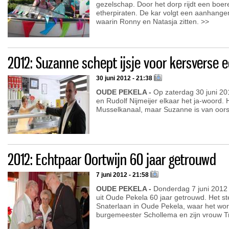
gezelschap. Door het dorp rijdt een boer
etherpiraten. De kar volgt een aanhange
waarin Ronny en Natasja zitten. >>
2012: Suzanne schept ijsje voor kersverse 
30 juni 2012 - 21:38
OUDE PEKELA -
Op zaterdag 30 juni 2
en Rudolf Nijmeijer elkaar het ja-woord. H
Musselkanaal, maar Suzanne is van oor
2012: Echtpaar Oortwijn 60 jaar getrouwd
7 juni 2012 - 21:58
OUDE PEKELA -
Donderdag 7 juni 2012 z
uit Oude Pekela 60 jaar getrouwd. Het s
Snaterlaan in Oude Pekela, waar het word
burgemeester Schollema en zijn vrouw 