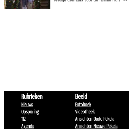
feestje gemaakt voor de familie Huls. >>
Rubrieken
Beeld
Nieuws
Fotoboek
Opsporing
Videotheek
112
Ansichten Oude Pekela
Agenda
Ansichten Nieuwe Pekela