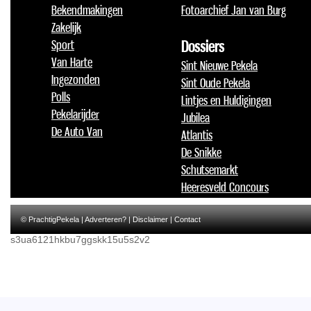
Bekendmakingen
Fotoarchief Jan van Burg
Zakelijk
Sport
Dossiers
Van Harte
Sint Nieuwe Pekela
Ingezonden
Sint Oude Pekela
Polls
Lintjes en Huldigingen
Pekelarijder
Jubilea
De Auto Van
Atlantis
De Snikke
Schutsemarkt
Heeresveld Concours
© PrachtigPekela |
Adverteren?
|
Disclaimer
|
Contact
s3ua6121hkbu7ggskk15u5s2v2