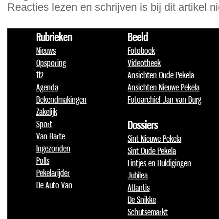
Reacties lezen en schrijven is bij dit artikel n
Rubrieken
Beeld
Nieuws
Fotoboek
Opsporing
Videotheek
112
Ansichten Oude Pekela
Agenda
Ansichten Nieuwe Pekela
Bekendmakingen
Fotoarchief Jan van Burg
Zakelijk
Sport
Dossiers
Van Harte
Sint Nieuwe Pekela
Ingezonden
Sint Oude Pekela
Polls
Lintjes en Huldigingen
Pekelarijder
Jubilea
De Auto Van
Atlantis
De Snikke
Schutsemarkt