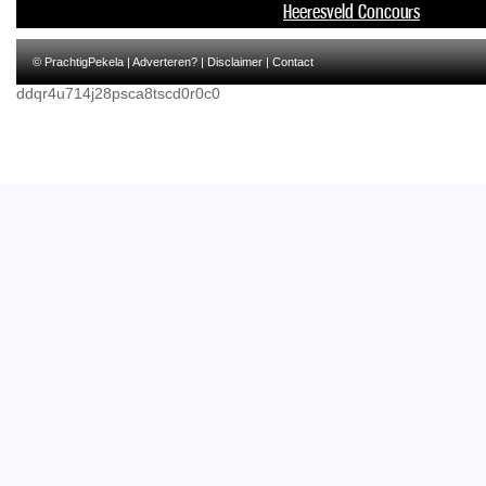
Heeresveld Concours
© PrachtigPekela |
Adverteren?
|
Disclaimer
|
Contact
ddqr4u714j28psca8tscd0r0c0