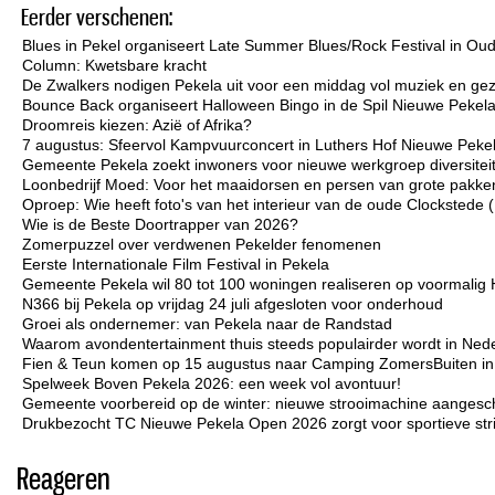
Eerder verschenen:
Blues in Pekel organiseert Late Summer Blues/Rock Festival in Ou
Column: Kwetsbare kracht
De Zwalkers nodigen Pekela uit voor een middag vol muziek en gez
Bounce Back organiseert Halloween Bingo in de Spil Nieuwe Pekel
Droomreis kiezen: Azië of Afrika?
7 augustus: Sfeervol Kampvuurconcert in Luthers Hof Nieuwe Peke
Gemeente Pekela zoekt inwoners voor nieuwe werkgroep diversiteit 
Loonbedrijf Moed: Voor het maaidorsen en persen van grote pakken
Oproep: Wie heeft foto's van het interieur van de oude Clockstede
Wie is de Beste Doortrapper van 2026?
Zomerpuzzel over verdwenen Pekelder fenomenen
Eerste Internationale Film Festival in Pekela
Gemeente Pekela wil 80 tot 100 woningen realiseren op voormalig 
N366 bij Pekela op vrijdag 24 juli afgesloten voor onderhoud
Groei als ondernemer: van Pekela naar de Randstad
Waarom avondentertainment thuis steeds populairder wordt in Ned
Fien & Teun komen op 15 augustus naar Camping ZomersBuiten i
Spelweek Boven Pekela 2026: een week vol avontuur!
Gemeente voorbereid op de winter: nieuwe strooimachine aangesc
Drukbezocht TC Nieuwe Pekela Open 2026 zorgt voor sportieve strij
Reageren