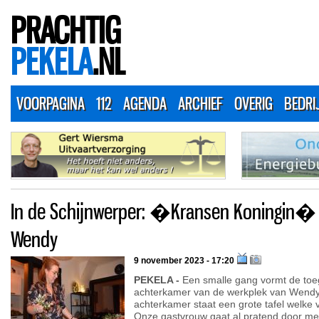
PRACHTIG
PEKELA
.NL
VOORPAGINA
112
AGENDA
ARCHIEF
OVERIG
BEDRI
In de Schijnwerper: �Kransen Koningin� 
Wendy
9 november 2023 - 17:20
PEKELA -
Een smalle gang vormt de toe
achterkamer van de werkplek van Wendy
achterkamer staat een grote tafel welke 
Onze gastvrouw gaat al pratend door me