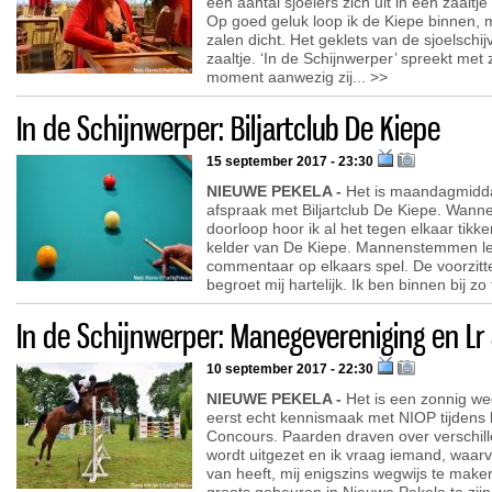
een aantal sjoelers zich uit in een zaaltj
Op goed geluk loop ik de Kiepe binnen, 
zalen dicht. Het geklets van de sjoelschij
zaaltje. ‘In de Schijnwerper’ spreekt met
moment aanwezig zij... >>
In de Schijnwerper: Biljartclub De Kiepe
15 september 2017 - 23:30
NIEUWE PEKELA -
Het is maandagmidda
afspraak met Biljartclub De Kiepe. Wanne
doorloop hoor ik al het tegen elkaar tikken
kelder van De Kiepe. Mannenstemmen le
commentaar op elkaars spel. De voorzitte
begroet mij hartelijk. Ik ben binnen bij zo 
In de Schijnwerper: Manegevereniging en Lr &
10 september 2017 - 22:30
NIEUWE PEKELA -
Het is een zonnig wee
eerst echt kennismaak met NIOP tijdens 
Concours. Paarden draven over verschill
wordt uitgezet en ik vraag iemand, waarva
van heeft, mij enigszins wegwijs te make