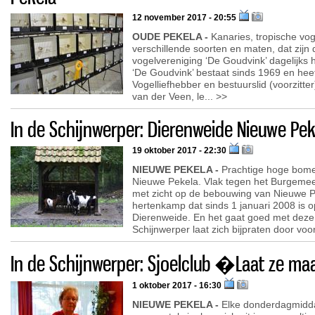
12 november 2017 - 20:55
OUDE PEKELA -
Kanaries, tropische vog
verschillende soorten en maten, dat zijn
vogelvereniging ‘De Goudvink’ dagelijks 
‘De Goudvink’ bestaat sinds 1969 en hee
Vogelliefhebber en bestuurslid (voorzitte
van der Veen, le... >>
In de Schijnwerper: Dierenweide Nieuwe Pek
19 oktober 2017 - 22:30
NIEUWE PEKELA -
Prachtige hoge bom
Nieuwe Pekela. Vlak tegen het Burgeme
met zicht op de bebouwing van Nieuwe Pe
hertenkamp dat sinds 1 januari 2008 is o
Dierenweide. En het gaat goed met deze 
Schijnwerper laat zich bijpraten door voor
In de Schijnwerper: Sjoelclub �Laat ze m
1 oktober 2017 - 16:30
NIEUWE PEKELA -
Elke donderdagmiddag