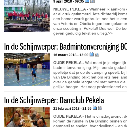
9 april 2018 - 09:35
NIEUWE PEKELA -
Wanneer ik aankom op
er al druk getimmerd. Iets dichterbij kom
een hamer wordt gebruikt, nee het is een
van Asterix en Obelix tegen ben gekomen.
onze scouting in Pekela!! Dus wel. De b
geven geduldig tekst en uitleg.>>
In de Schijnwerper: Badmintonvereniging B
16 maart 2018 - 12:00
OUDE PEKELA -
Wat moet je je eigenlijk
badmintonvereniging. Mijn eerste gedach
spelletje dat je op de camping speelt. Bi
van De Binding blijkt het om iets heel an
over de gehele lengte vol met netten die
gelijke hoogte. Het oogt professioneel en 
In de Schijnwerper: Damclub Pekela
21 februari 2018 - 21:55
OUDE PEKELA -
Het is dinsdagavond, d
komen de ruimte in De Binding binnen o
dampartij te spelen. Avondvullend – en d