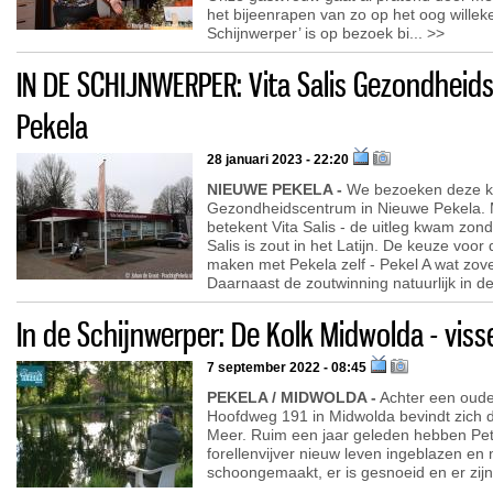
het bijeenrapen van zo op het oog willek
Schijnwerper’ is op bezoek bi... >>
IN DE SCHIJNWERPER: Vita Salis Gezondheid
Pekela
28 januari 2023 - 22:20
NIEUWE PEKELA -
We bezoeken deze ke
Gezondheidscentrum in Nieuwe Pekela. Mi
betekent Vita Salis - de uitleg kwam zond
Salis is zout in het Latijn. De keuze voo
maken met Pekela zelf - Pekel A wat zove
Daarnaast de zoutwinning natuurlijk in d
In de Schijnwerper: De Kolk Midwolda - vis
7 september 2022 - 08:45
PEKELA / MIDWOLDA -
Achter een oude
Hoofdweg 191 in Midwolda bevindt zich 
Meer. Ruim een jaar geleden hebben Pet
forellenvijver nieuw leven ingeblazen en 
schoongemaakt, er is gesnoeid en er zijn 