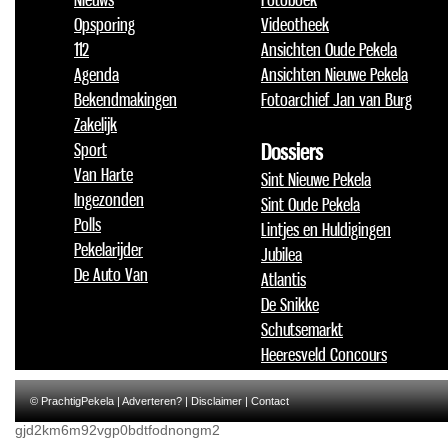
Opsporing
Videotheek
112
Ansichten Oude Pekela
Agenda
Ansichten Nieuwe Pekela
Bekendmakingen
Fotoarchief Jan van Burg
Zakelijk
Sport
Dossiers
Van Harte
Sint Nieuwe Pekela
Ingezonden
Sint Oude Pekela
Polls
Lintjes en Huldigingen
Pekelarijder
Jubilea
De Auto Van
Atlantis
De Snikke
Schutsemarkt
Heeresveld Concours
© PrachtigPekela |
Adverteren?
|
Disclaimer
|
Contact
gjd2km6m92vgp0bdtfodnongm2