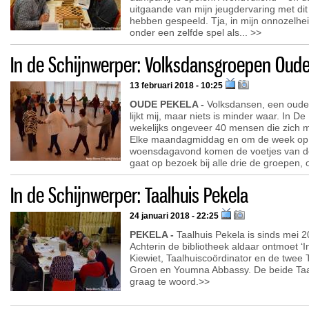
uitgaande van mijn jeugdervaring met dit
hebben gespeeld. Tja, in mijn onnozelh
onder een zelfde spel als... >>
In de Schijnwerper: Volksdansgroepen Oude
13 februari 2018 - 10:25
OUDE PEKELA -
Volksdansen, een oude
lijkt mij, maar niets is minder waar. In D
wekelijks ongeveer 40 mensen die zich 
Elke maandagmiddag en om de week op 
woensdagavond komen de voetjes van de 
gaat op bezoek bij alle drie de groepen, of
In de Schijnwerper: Taalhuis Pekela
24 januari 2018 - 22:25
PEKELA -
Taalhuis Pekela is sinds mei 2
Achterin de bibliotheek aldaar ontmoet ‘
Kiewiet, Taalhuiscoördinator en de twee
Groen en Youmna Abbassy. De beide Ta
graag te woord.>>