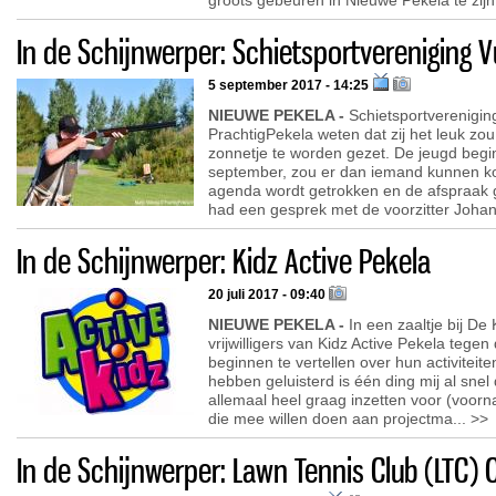
groots gebeuren in Nieuwe Pekela te zijn.
In de Schijnwerper: Schietsportvereniging 
5 september 2017 - 14:25
NIEUWE PEKELA -
Schietsportvereniging
PrachtigPekela weten dat zij het leuk zo
zonnetje te worden gezet. De jeugd begi
september, zou er dan iemand kunnen ko
agenda wordt getrokken en de afspraak 
had een gesprek met de voorzitter Johan
In de Schijnwerper: Kidz Active Pekela
20 juli 2017 - 09:40
NIEUWE PEKELA -
In een zaaltje bij De
vrijwilligers van Kidz Active Pekela tege
beginnen te vertellen over hun activiteit
hebben geluisterd is één ding mij al snel d
allemaal heel graag inzetten voor (voorn
die mee willen doen aan projectma... >>
In de Schijnwerper: Lawn Tennis Club (LTC)