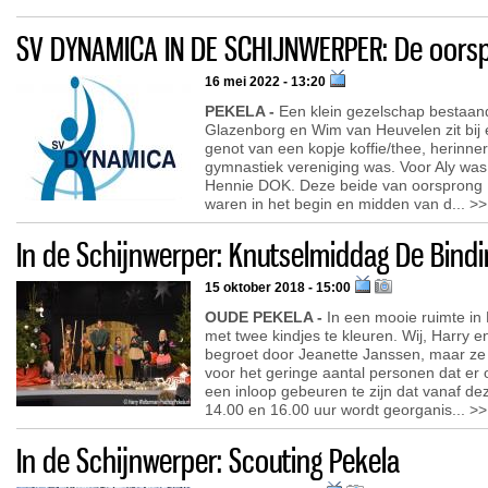
SV DYNAMICA IN DE SCHIJNWERPER: De oors
16 mei 2022 - 13:20
PEKELA -
Een klein gezelschap bestaand
Glazenborg en Wim van Heuvelen zit bij e
genot van een kopje koffie/thee, herinne
gymnastiek vereniging was. Voor Aly was
Hennie DOK. Deze beide van oorsprong 
waren in het begin en midden van d... >>
In de Schijnwerper: Knutselmiddag De Bindi
15 oktober 2018 - 15:00
OUDE PEKELA -
In een mooie ruimte in
met twee kindjes te kleuren. Wij, Harry e
begroet door Jeanette Janssen, maar ze 
voor het geringe aantal personen dat er op
een inloop gebeuren te zijn dat vanaf 
14.00 en 16.00 uur wordt georganis... >>
In de Schijnwerper: Scouting Pekela