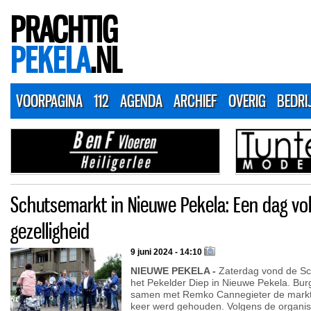
PRACHTIG
PEKELA
.NL
VOORPAGINA
112
AGENDA
ARCHIEF
OVERIG
BEDRI
Schutsemarkt in Nieuwe Pekela: Een dag vol
gezelligheid
9 juni 2024 - 14:10
NIEUWE PEKELA -
Zaterdag vond de Sc
het Pekelder Diep in Nieuwe Pekela. Bu
samen met Remko Cannegieter de markt, 
keer werd gehouden. Volgens de organisa