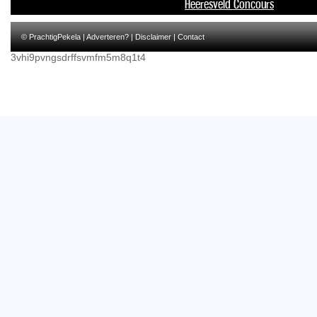
Heeresveld Concours
© PrachtigPekela |
Adverteren?
|
Disclaimer
|
Contact
3vhi9pvngsdrffsvmfm5m8q1t4