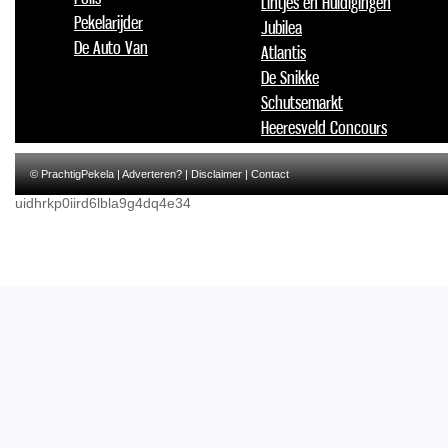
Lintjes en Huldigingen
Pekelarijder
Jubilea
De Auto Van
Atlantis
De Snikke
Schutsemarkt
Heeresveld Concours
© PrachtigPekela |
Adverteren?
|
Disclaimer
|
Contact
uidhrkp0iird6lbla9g4dq4e34