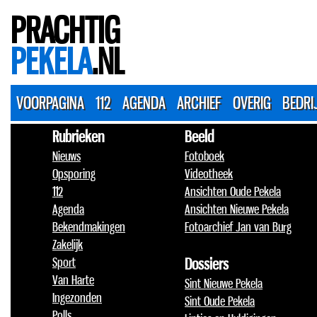
PRACHTIG
PEKELA
.NL
VOORPAGINA
112
AGENDA
ARCHIEF
OVERIG
BEDRI
Rubrieken
Beeld
Nieuws
Fotoboek
Opsporing
Videotheek
112
Ansichten Oude Pekela
Agenda
Ansichten Nieuwe Pekela
Bekendmakingen
Fotoarchief Jan van Burg
Zakelijk
Sport
Dossiers
Van Harte
Sint Nieuwe Pekela
Ingezonden
Sint Oude Pekela
Polls