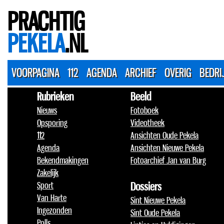
PRACHTIG
PEKELA
.NL
VOORPAGINA
112
AGENDA
ARCHIEF
OVERIG
BEDRI
Rubrieken
Beeld
Nieuws
Fotoboek
Opsporing
Videotheek
112
Ansichten Oude Pekela
Agenda
Ansichten Nieuwe Pekela
Bekendmakingen
Fotoarchief Jan van Burg
Zakelijk
Sport
Dossiers
Van Harte
Sint Nieuwe Pekela
Ingezonden
Sint Oude Pekela
Polls