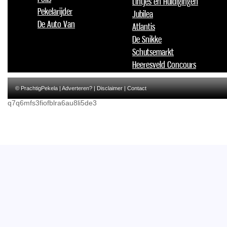
Lintjes en Huldigingen
Pekelarijder
Jubilea
De Auto Van
Atlantis
De Snikke
Schutsemarkt
Heeresveld Concours
© PrachtigPekela |
Adverteren?
|
Disclaimer
|
Contact
q7q6mfs3fiofblra6au8li5de3