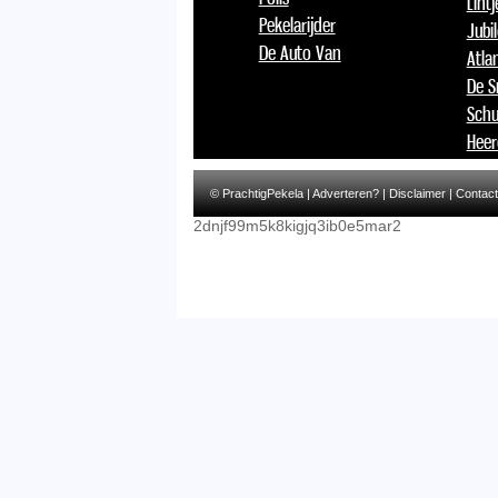
Lint
Pekelarijder
Jubi
De Auto Van
Atlan
De S
Schu
Heer
© PrachtigPekela |
Adverteren?
|
Disclaimer
|
Contact
2dnjf99m5k8kigjq3ib0e5mar2