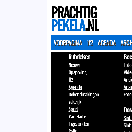
PRACHTIG
PEKELA
.NL
VOORPAGINA
112
AGENDA
ARCH
Rubrieken
Bee
Nieuws
Foto
Opsporing
Vide
112
Ansi
Agenda
Ansi
Bekendmakingen
Foto
Zakelijk
Sport
Dos
Van Harte
Sint
Ingezonden
Sint
Polls