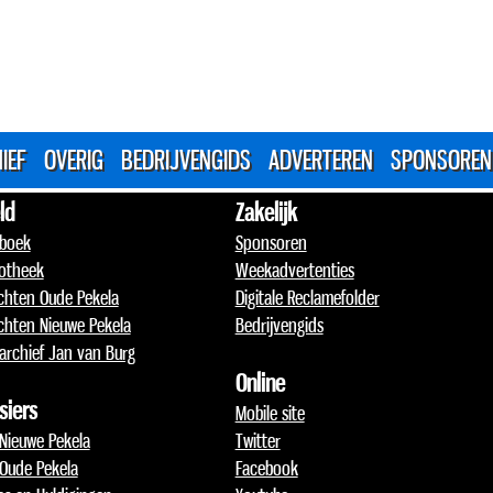
IEF
OVERIG
BEDRIJVENGIDS
ADVERTEREN
SPONSOREN
ld
Zakelijk
boek
Sponsoren
otheek
Weekadvertenties
chten Oude Pekela
Digitale Reclamefolder
chten Nieuwe Pekela
Bedrijvengids
archief Jan van Burg
Online
siers
Mobile site
 Nieuwe Pekela
Twitter
 Oude Pekela
Facebook