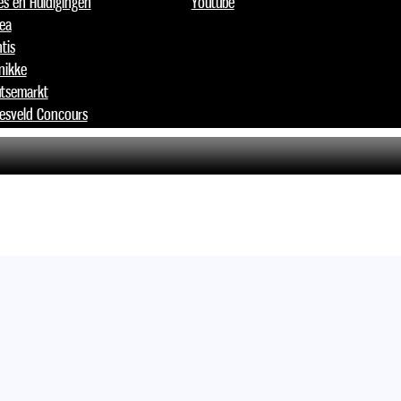
jes en Huldigingen
Youtube
lea
tis
nikke
tsemarkt
esveld Concours