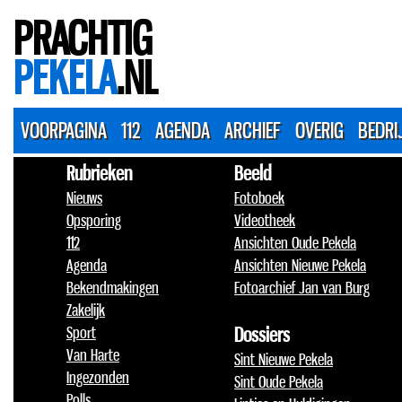
PRACHTIG
PEKELA
.NL
VOORPAGINA
112
AGENDA
ARCHIEF
OVERIG
BEDRI
Rubrieken
Beeld
Nieuws
Fotoboek
Opsporing
Videotheek
112
Ansichten Oude Pekela
Agenda
Ansichten Nieuwe Pekela
Bekendmakingen
Fotoarchief Jan van Burg
Zakelijk
Sport
Dossiers
Van Harte
Sint Nieuwe Pekela
Ingezonden
Sint Oude Pekela
Polls