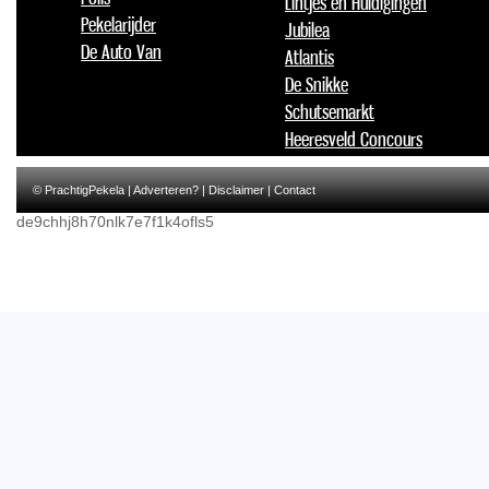
Lintjes en Huldigingen
Pekelarijder
Jubilea
De Auto Van
Atlantis
De Snikke
Schutsemarkt
Heeresveld Concours
© PrachtigPekela |
Adverteren?
|
Disclaimer
|
Contact
de9chhj8h70nlk7e7f1k4ofls5