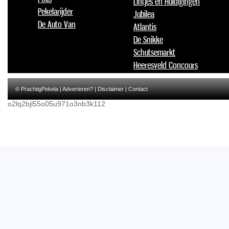
Lintjes en Huldigingen
Pekelarijder
Jubilea
De Auto Van
Atlantis
De Snikke
Schutsemarkt
Heeresveld Concours
© PrachtigPekela |
Adverteren?
|
Disclaimer
|
Contact
o2lq2bjl55o05u971o3nb3k112