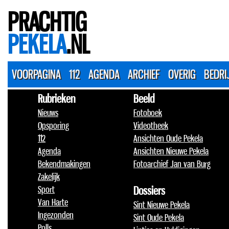
PRACHTIG
PEKELA
.NL
VOORPAGINA
112
AGENDA
ARCHIEF
OVERIG
BEDRI
Rubrieken
Beeld
Nieuws
Fotoboek
Opsporing
Videotheek
112
Ansichten Oude Pekela
Agenda
Ansichten Nieuwe Pekela
Bekendmakingen
Fotoarchief Jan van Burg
Zakelijk
Sport
Dossiers
Van Harte
Sint Nieuwe Pekela
Ingezonden
Sint Oude Pekela
Polls