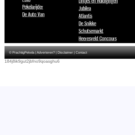
Lintjes en Huldigingen
Pekelarijder
Jubilea
De Auto Van
Atlantis
De Snikke
Schutsemarkt
Heeresveld Concours
© PrachtigPekela |
Adverteren?
|
Disclaimer
|
Contact
184j8ik9gut2jbfno9qoasghu6