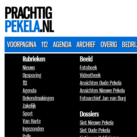
PRACHTIG
PEKELA
.NL
VOORPAGINA
112
AGENDA
ARCHIEF
OVERIG
BEDRI
Rubrieken
Beeld
Nieuws
Fotoboek
Opsporing
Videotheek
112
Ansichten Oude Pekela
Agenda
Ansichten Nieuwe Pekela
Bekendmakingen
Fotoarchief Jan van Burg
Zakelijk
Sport
Dossiers
Van Harte
Sint Nieuwe Pekela
Ingezonden
Sint Oude Pekela
Polls