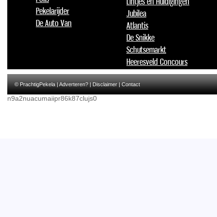
Lintjes en Huldigingen
Pekelarijder
Jubilea
De Auto Van
Atlantis
De Snikke
Schutsemarkt
Heeresveld Concours
© PrachtigPekela |
Adverteren?
|
Disclaimer
|
Contact
n9a2nuacumaiipr86k87clujs0