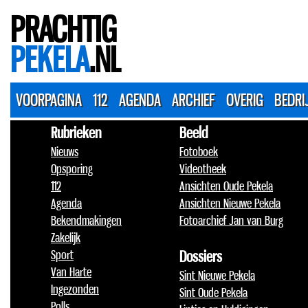
PRACHTIG
PEKELA
.NL
VOORPAGINA
112
AGENDA
ARCHIEF
OVERIG
BEDRI
Rubrieken
Beeld
Nieuws
Fotoboek
Opsporing
Videotheek
112
Ansichten Oude Pekela
Agenda
Ansichten Nieuwe Pekela
Bekendmakingen
Fotoarchief Jan van Burg
Zakelijk
Sport
Dossiers
Van Harte
Sint Nieuwe Pekela
Ingezonden
Sint Oude Pekela
Polls