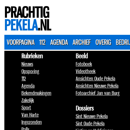
PRACHTIG
PEKELA
.NL
VOORPAGINA
112
AGENDA
ARCHIEF
OVERIG
BEDRI
Rubrieken
Beeld
Nieuws
Fotoboek
Opsporing
Videotheek
112
Ansichten Oude Pekela
Agenda
Ansichten Nieuwe Pekela
Bekendmakingen
Fotoarchief Jan van Burg
Zakelijk
Sport
Dossiers
Van Harte
Sint Nieuwe Pekela
Ingezonden
Sint Oude Pekela
Polls