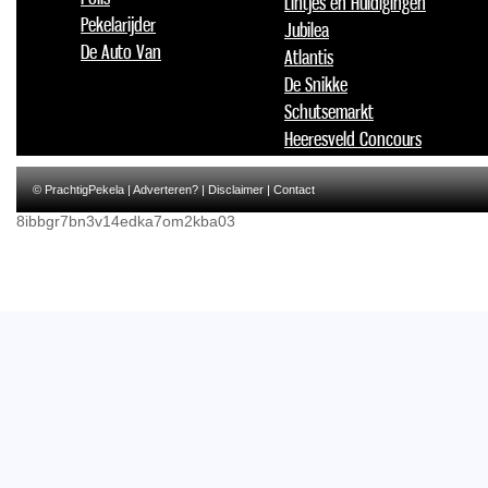
Lintjes en Huldigingen
Pekelarijder
Jubilea
De Auto Van
Atlantis
De Snikke
Schutsemarkt
Heeresveld Concours
© PrachtigPekela |
Adverteren?
|
Disclaimer
|
Contact
8ibbgr7bn3v14edka7om2kba03