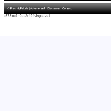
© PrachtigPekela |
Adverteren?
|
Disclaimer
|
Contact
c573lcc1n0ac2r494vlngsavu1