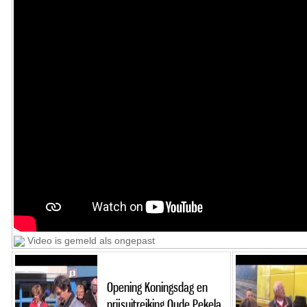
Video is gemeld als ongepast
Opening Koningsdag en
prijsuitreiking Oude Pekela