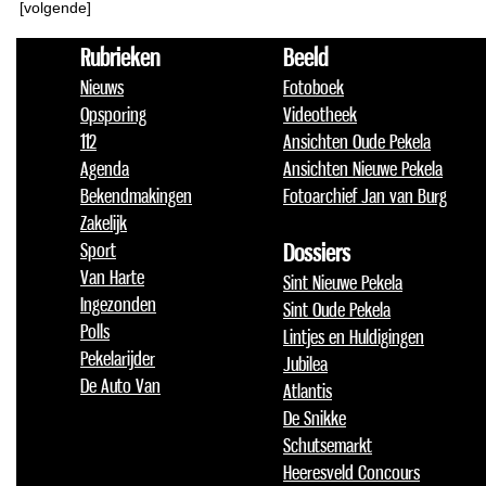
[volgende]
Rubrieken
Beeld
Nieuws
Fotoboek
Opsporing
Videotheek
112
Ansichten Oude Pekela
Agenda
Ansichten Nieuwe Pekela
Bekendmakingen
Fotoarchief Jan van Burg
Zakelijk
Sport
Dossiers
Van Harte
Sint Nieuwe Pekela
Ingezonden
Sint Oude Pekela
Polls
Lintjes en Huldigingen
Pekelarijder
Jubilea
De Auto Van
Atlantis
De Snikke
Schutsemarkt
Heeresveld Concours