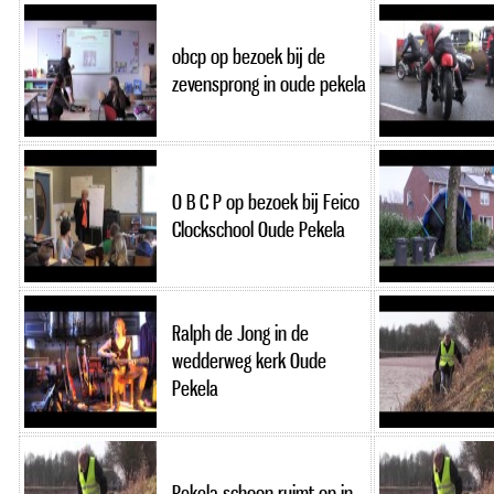
obcp op bezoek bij de
zevensprong in oude pekela
O B C P op bezoek bij Feico
Clockschool Oude Pekela
Ralph de Jong in de
wedderweg kerk Oude
Pekela
Pekela schoon ruimt op in