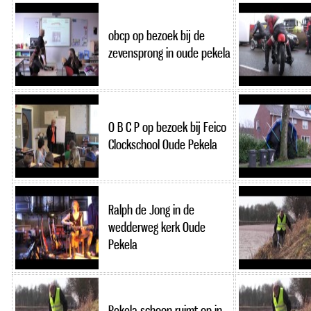
obcp op bezoek bij de
zevensprong in oude pekela
O B C P op bezoek bij Feico
Clockschool Oude Pekela
Ralph de Jong in de
wedderweg kerk Oude
Pekela
Pekela schoon ruimt op in