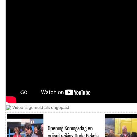
Video is gemeld als ongepast
Opening Koningsdag en
prijsuitreiking Oude Pekela