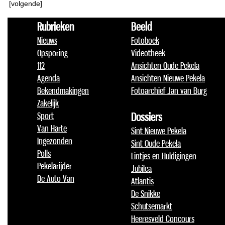
[volgende]
Rubrieken
Beeld
Nieuws
Fotoboek
Opsporing
Videotheek
112
Ansichten Oude Pekela
Agenda
Ansichten Nieuwe Pekela
Bekendmakingen
Fotoarchief Jan van Burg
Zakelijk
Sport
Dossiers
Van Harte
Sint Nieuwe Pekela
Ingezonden
Sint Oude Pekela
Polls
Lintjes en Huldigingen
Pekelarijder
Jubilea
De Auto Van
Atlantis
De Snikke
Schutsemarkt
Heeresveld Concours