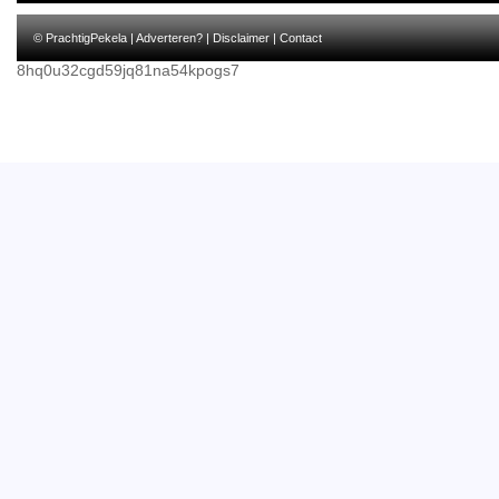
© PrachtigPekela |
Adverteren?
|
Disclaimer
|
Contact
8hq0u32cgd59jq81na54kpogs7