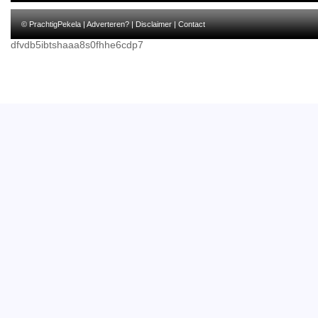
© PrachtigPekela |
Adverteren?
|
Disclaimer
|
Contact
dfvdb5ibtshaaa8s0fhhe6cdp7