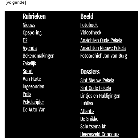
[volgende]
Rubrieken
Beeld
Nieuws
Fotoboek
Opsporing
Videotheek
112
Ansichten Oude Pekela
Agenda
Ansichten Nieuwe Pekela
Bekendmakingen
Fotoarchief Jan van Burg
Zakelijk
Sport
Dossiers
Van Harte
Sint Nieuwe Pekela
Ingezonden
Sint Oude Pekela
Polls
Lintjes en Huldigingen
Pekelarijder
Jubilea
De Auto Van
Atlantis
De Snikke
Schutsemarkt
Heeresveld Concours