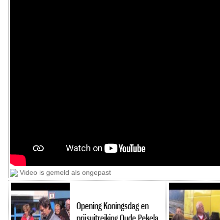
Video is gemeld als ongepast
Opening Koningsdag en
prijsuitreiking Oude Pekela