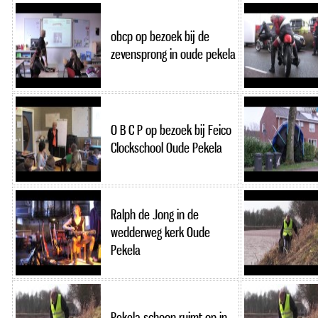
obcp op bezoek bij de
zevensprong in oude pekela
O B C P op bezoek bij Feico
Clockschool Oude Pekela
Ralph de Jong in de
wedderweg kerk Oude
Pekela
Pekela schoon ruimt op in