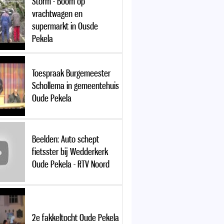
Storm - Boom op
vrachtwagen en
supermarkt in Ousde
Pekela
Toespraak Burgemeester
Schollema in gemeentehuis
Oude Pekela
Beelden: Auto schept
fietsster bij Wedderkerk
Oude Pekela - RTV Noord
2e fakkeltocht Oude Pekela