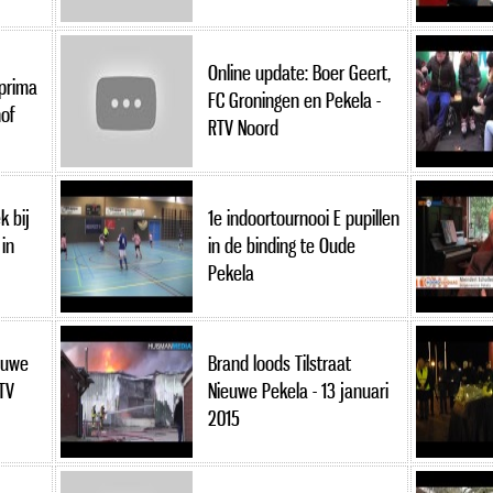
Online update: Boer Geert,
 prima
FC Groningen en Pekela -
hof
RTV Noord
k bij
1e indoortournooi E pupillen
in
in de binding te Oude
Pekela
euwe
Brand loods Tilstraat
TV
Nieuwe Pekela - 13 januari
2015