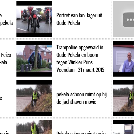
e
Portret vanJan Jager uit
 pekela
Oude Pekela
Trampoline opgewaaid in
 Feico
Oude Pekela en boom
kela
tegen Winkler Prins
Veendam - 31 maart 2015
pekela schoon ruimt op bij
e
de jachthaven movie
op in
Pekela schoon ruimt op in