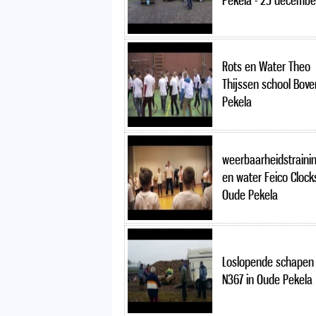
Pekela - 25 decembe
Rots en Water Theo
Thijssen school Bove
Pekela
weerbaarheidstrainin
en water Feico Clock
Oude Pekela
Loslopende schapen 
N367 in Oude Pekela