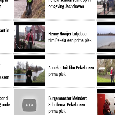
n
omgeving Jachthaven
ant in
Henny Haaijer Lutjeboer
film Pekela een prima plek
e
Anneke Duit film Pekela een
prima plek
wassen
oor d
Burgemeester Meindert
ng oude
Schollema: Pekela een
prima plek