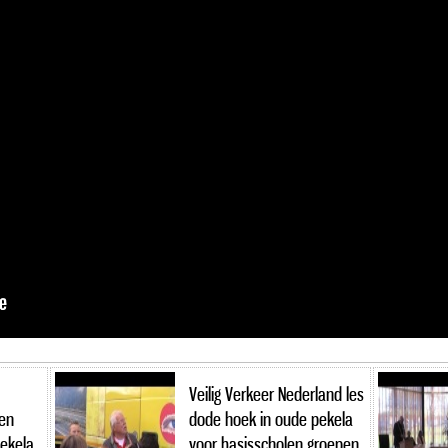
Veilig Verkeer Nederland les
en
dode hoek in oude pekela
Pekela
voor basisscholen groepen