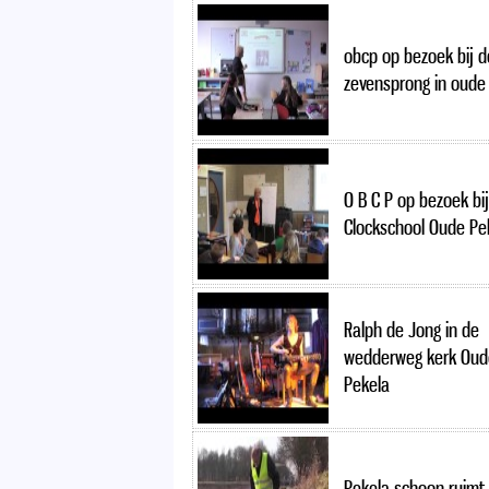
obcp op bezoek bij d
zevensprong in oude
O B C P op bezoek bij
Clockschool Oude Pe
Ralph de Jong in de
wedderweg kerk Oud
Pekela
Pekela schoon ruimt 