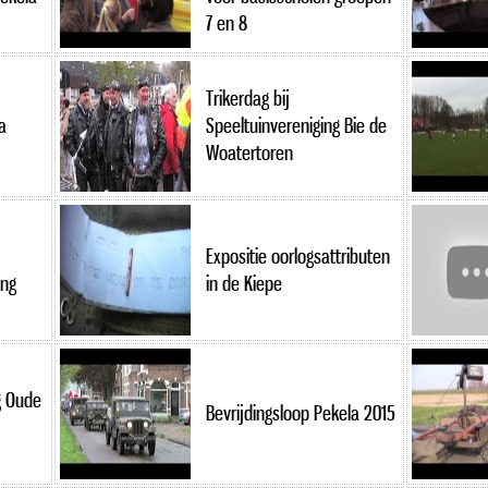
7 en 8
Trikerdag bij
a
Speeltuinvereniging Bie de
Woatertoren
Expositie oorlogsattributen
ing
in de Kiepe
g Oude
Bevrijdingsloop Pekela 2015