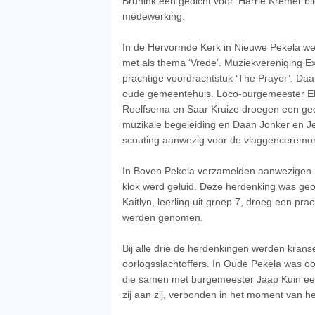
Brunink een gedicht voor. Harrie Kremer bl
medewerking.
In de Hervormde Kerk in Nieuwe Pekela w
met als thema ‘Vrede’. Muziekvereniging E
prachtige voordrachtstuk ‘The Prayer’. Da
oude gemeentehuis. Loco-burgemeester El
Roelfsema en Saar Kruize droegen een gedi
muzikale begeleiding en Daan Jonker en Je
scouting aanwezig voor de vlaggenceremon
In Boven Pekela verzamelden aanwezigen zi
klok werd geluid. Deze herdenking was geo
Kaitlyn, leerling uit groep 7, droeg een pra
werden genomen.
Bij alle drie de herdenkingen werden kran
oorlogsslachtoffers. In Oude Pekela was 
die samen met burgemeester Jaap Kuin een
zij aan zij, verbonden in het moment van he