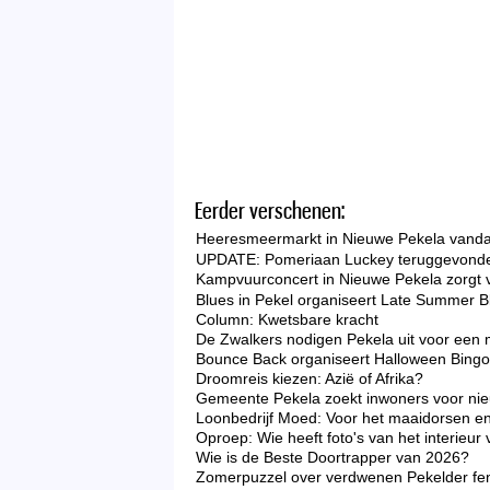
Eerder verschenen:
Heeresmeermarkt in Nieuwe Pekela vandaa
UPDATE: Pomeriaan Luckey teruggevonde
Kampvuurconcert in Nieuwe Pekela zorgt 
Blues in Pekel organiseert Late Summer B
Column: Kwetsbare kracht
De Zwalkers nodigen Pekela uit voor een 
Bounce Back organiseert Halloween Bingo 
Droomreis kiezen: Azië of Afrika?
Gemeente Pekela zoekt inwoners voor nieu
Loonbedrijf Moed: Voor het maaidorsen en
Oproep: Wie heeft foto's van het interieu
Wie is de Beste Doortrapper van 2026?
Zomerpuzzel over verdwenen Pekelder f