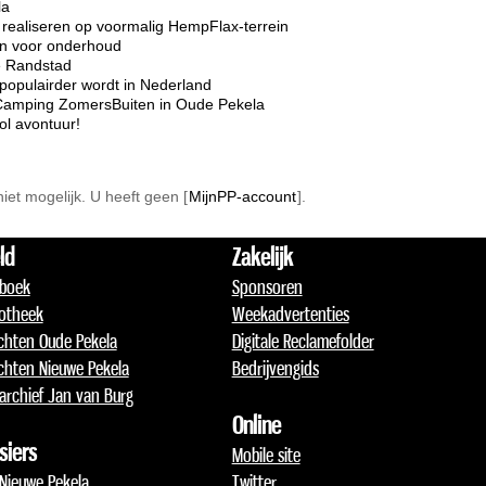
la
realiseren op voormalig HempFlax-terrein
ten voor onderhoud
e Randstad
opulairder wordt in Nederland
Camping ZomersBuiten in Oude Pekela
l avontuur!
 niet mogelijk. U heeft geen [
MijnPP-account
].
ld
Zakelijk
boek
Sponsoren
otheek
Weekadvertenties
chten Oude Pekela
Digitale Reclamefolder
chten Nieuwe Pekela
Bedrijvengids
archief Jan van Burg
Online
siers
Mobile site
 Nieuwe Pekela
Twitter