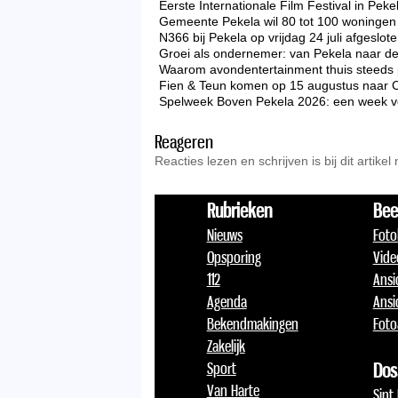
Eerste Internationale Film Festival in Peke
Gemeente Pekela wil 80 tot 100 woningen 
N366 bij Pekela op vrijdag 24 juli afgeslo
Groei als ondernemer: van Pekela naar d
Waarom avondentertainment thuis steeds p
Fien & Teun komen op 15 augustus naar 
Spelweek Boven Pekela 2026: een week vo
Reageren
Reacties lezen en schrijven is bij dit artikel
Rubrieken
Bee
Nieuws
Foto
Opsporing
Vide
112
Ansi
Agenda
Ansi
Bekendmakingen
Foto
Zakelijk
Sport
Dos
Van Harte
Sint