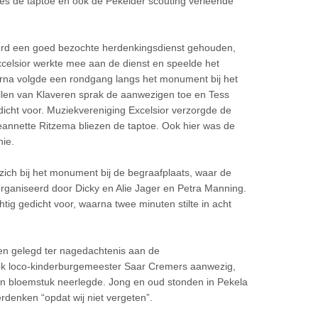
ies de taptoe en ook de Pekelder scouting verleende
erd een goed bezochte herdenkingsdienst gehouden,
xcelsior werkte mee aan de dienst en speelde het
arna volgde een rondgang langs het monument bij het
len van Klaveren sprak de aanwezigen toe en Tess
cht voor. Muziekvereniging Excelsior verzorgde de
annette Ritzema bliezen de taptoe. Ook hier was de
ie.
ch bij het monument bij de begraafplaats, waar de
rganiseerd door Dicky en Alie Jager en Petra Manning.
chtig gedicht voor, waarna twee minuten stilte in acht
sen gelegd ter nagedachtenis aan de
ook loco-kinderburgemeester Saar Cremers aanwezig,
 bloemstuk neerlegde. Jong en oud stonden in Pekela
rdenken “opdat wij niet vergeten”.