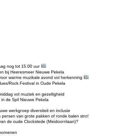
g nog tot 15.00 uur
n bij Heeresmeer Nieuwe Pekela
voor warme muzikale avond vol herkenning
lues/Rock Festival in Oude Pekela
middag vol muziek en gezelligheid
in de Spil Nieuwe Pekela
we werkgroep diversiteit en inclusie
 persen van grote pakken of ronde balen stro!
r van de oude Clockstede (Meidoornlaan)?
enomenen