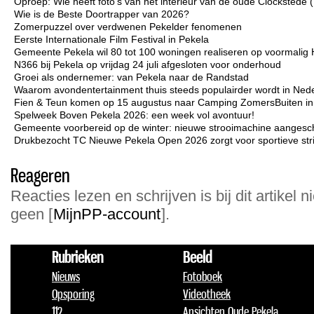
Oproep: Wie heeft foto's van het interieur van de oude Clockstede
Wie is de Beste Doortrapper van 2026?
Zomerpuzzel over verdwenen Pekelder fenomenen
Eerste Internationale Film Festival in Pekela
Gemeente Pekela wil 80 tot 100 woningen realiseren op voormalig 
N366 bij Pekela op vrijdag 24 juli afgesloten voor onderhoud
Groei als ondernemer: van Pekela naar de Randstad
Waarom avondentertainment thuis steeds populairder wordt in Ned
Fien & Teun komen op 15 augustus naar Camping ZomersBuiten i
Spelweek Boven Pekela 2026: een week vol avontuur!
Gemeente voorbereid op de winter: nieuwe strooimachine aangesc
Drukbezocht TC Nieuwe Pekela Open 2026 zorgt voor sportieve strij
Reageren
Reacties lezen en schrijven is bij dit artikel n
geen [
MijnPP-account
].
Rubrieken
Beeld
Nieuws
Fotoboek
Opsporing
Videotheek
112
Ansichten Oude Pekela