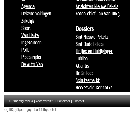
Agenda
Ansichten Nieuwe Pekela
Bekendmakingen
Fotoarchief Jan van Burg
Zakelijk
Sport
Dossiers
Van Harte
Sint Nieuwe Pekela
Ingezonden
Sint Oude Pekela
Polls
Lintjes en Huldigingen
Pekelarijder
Jubilea
De Auto Van
Atlantis
De Snikke
Schutsemarkt
Heeresveld Concours
© PrachtigPekela |
Adverteren?
|
Disclaimer
|
Contact
cg80pj6psmgqntar11flqqidr1