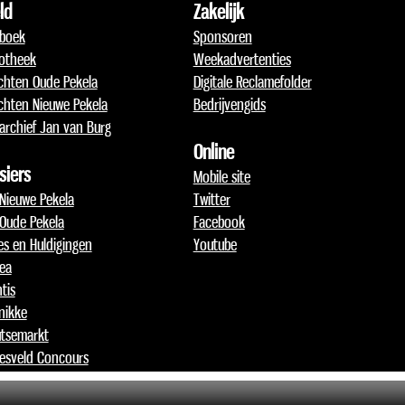
ld
Zakelijk
boek
Sponsoren
otheek
Weekadvertenties
chten Oude Pekela
Digitale Reclamefolder
chten Nieuwe Pekela
Bedrijvengids
archief Jan van Burg
Online
siers
Mobile site
 Nieuwe Pekela
Twitter
 Oude Pekela
Facebook
jes en Huldigingen
Youtube
lea
tis
nikke
tsemarkt
esveld Concours