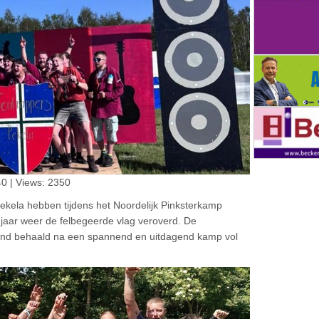
0 | Views: 2350
kela hebben tijdens het Noordelijk Pinksterkamp
 jaar weer de felbegeerde vlag veroverd. De
end behaald na een spannend en uitdagend kamp vol