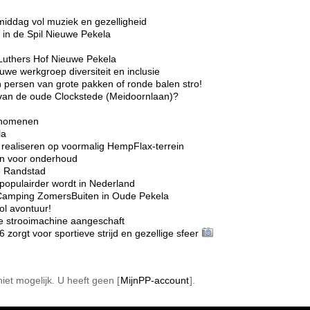
middag vol muziek en gezelligheid
in de Spil Nieuwe Pekela
Luthers Hof Nieuwe Pekela
we werkgroep diversiteit en inclusie
 persen van grote pakken of ronde balen stro!
r van de oude Clockstede (Meidoornlaan)?
enomenen
la
realiseren op voormalig HempFlax-terrein
ten voor onderhoud
e Randstad
opulairder wordt in Nederland
Camping ZomersBuiten in Oude Pekela
l avontuur!
e strooimachine aangeschaft
rgt voor sportieve strijd en gezellige sfeer
 niet mogelijk. U heeft geen [
MijnPP-account
].