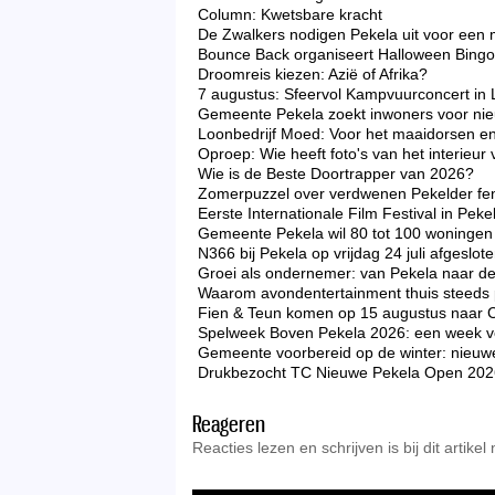
Column: Kwetsbare kracht
De Zwalkers nodigen Pekela uit voor een 
Bounce Back organiseert Halloween Bingo 
Droomreis kiezen: Azië of Afrika?
7 augustus: Sfeervol Kampvuurconcert in 
Gemeente Pekela zoekt inwoners voor nieu
Loonbedrijf Moed: Voor het maaidorsen en
Oproep: Wie heeft foto's van het interieu
Wie is de Beste Doortrapper van 2026?
Zomerpuzzel over verdwenen Pekelder f
Eerste Internationale Film Festival in Peke
Gemeente Pekela wil 80 tot 100 woningen 
N366 bij Pekela op vrijdag 24 juli afgeslo
Groei als ondernemer: van Pekela naar d
Waarom avondentertainment thuis steeds p
Fien & Teun komen op 15 augustus naar 
Spelweek Boven Pekela 2026: een week vo
Gemeente voorbereid op de winter: nieuw
Drukbezocht TC Nieuwe Pekela Open 2026 zo
Reageren
Reacties lezen en schrijven is bij dit artikel