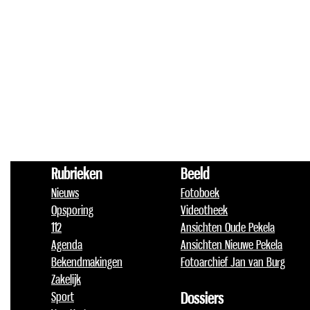
Rubrieken
Beeld
Nieuws
Fotoboek
Opsporing
Videotheek
112
Ansichten Oude Pekela
Agenda
Ansichten Nieuwe Pekela
Bekendmakingen
Fotoarchief Jan van Burg
Zakelijk
Sport
Dossiers