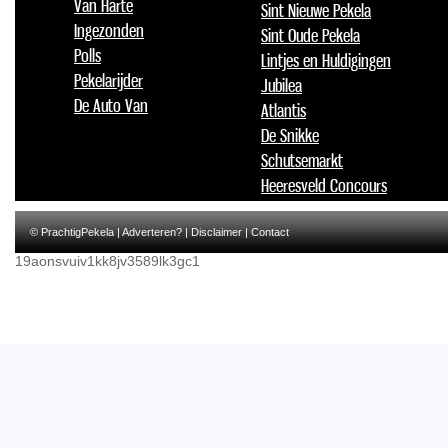
Van Harte
Sint Nieuwe Pekela
Ingezonden
Sint Oude Pekela
Polls
Lintjes en Huldigingen
Pekelarijder
Jubilea
De Auto Van
Atlantis
De Snikke
Schutsemarkt
Heeresveld Concours
© PrachtigPekela |
Adverteren?
|
Disclaimer
|
Contact
19aonsvuiv1kk8jv3589lk3gc1