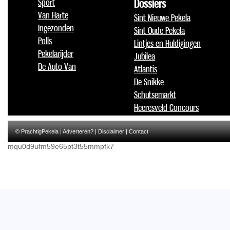
Sport
Dossiers
Van Harte
Sint Nieuwe Pekela
Ingezonden
Sint Oude Pekela
Polls
Lintjes en Huldigingen
Pekelarijder
Jubilea
De Auto Van
Atlantis
De Snikke
Schutsemarkt
Heeresveld Concours
© PrachtigPekela |
Adverteren?
|
Disclaimer
|
Contact
mqu0d9ufm59e65pt3t55mmpfk7