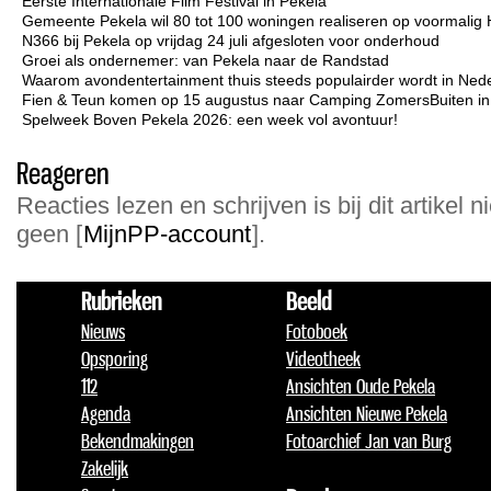
Eerste Internationale Film Festival in Pekela
Gemeente Pekela wil 80 tot 100 woningen realiseren op voormalig 
N366 bij Pekela op vrijdag 24 juli afgesloten voor onderhoud
Groei als ondernemer: van Pekela naar de Randstad
Waarom avondentertainment thuis steeds populairder wordt in Ned
Fien & Teun komen op 15 augustus naar Camping ZomersBuiten i
Spelweek Boven Pekela 2026: een week vol avontuur!
Reageren
Reacties lezen en schrijven is bij dit artikel n
geen [
MijnPP-account
].
Rubrieken
Beeld
Nieuws
Fotoboek
Opsporing
Videotheek
112
Ansichten Oude Pekela
Agenda
Ansichten Nieuwe Pekela
Bekendmakingen
Fotoarchief Jan van Burg
Zakelijk