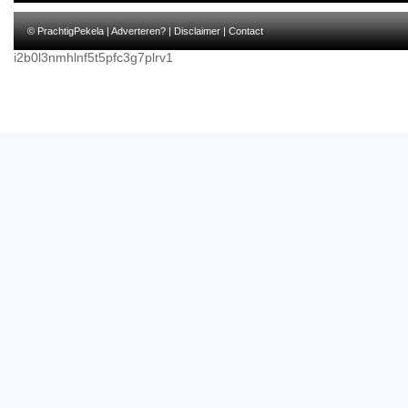
© PrachtigPekela |
Adverteren?
|
Disclaimer
|
Contact
i2b0l3nmhlnf5t5pfc3g7plrv1