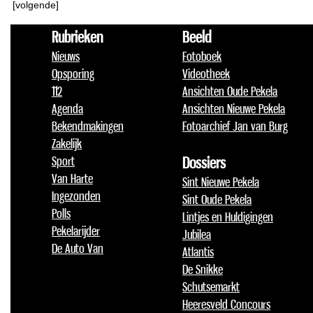
[volgende]
Rubrieken
Beeld
Nieuws
Fotoboek
Opsporing
Videotheek
112
Ansichten Oude Pekela
Agenda
Ansichten Nieuwe Pekela
Bekendmakingen
Fotoarchief Jan van Burg
Zakelijk
Sport
Dossiers
Van Harte
Sint Nieuwe Pekela
Ingezonden
Sint Oude Pekela
Polls
Lintjes en Huldigingen
Pekelarijder
Jubilea
De Auto Van
Atlantis
De Snikke
Schutsemarkt
Heeresveld Concours