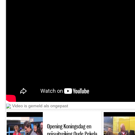
Video is gemeld als ongepast
Opening Koningsdag en
prijsuitreiking Oude Pekela