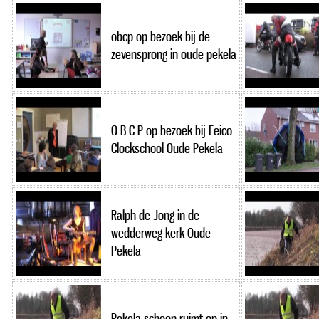
obcp op bezoek bij de
zevensprong in oude pekela
O B C P op bezoek bij Feico
Clockschool Oude Pekela
Ralph de Jong in de
wedderweg kerk Oude
Pekela
Pekela schoon ruimt op in