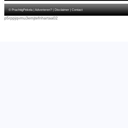
© PrachtigPekela |
Adverteren?
|
Disclaimer
|
Contact
p5rppjqvmu3emjtefnhartaa02