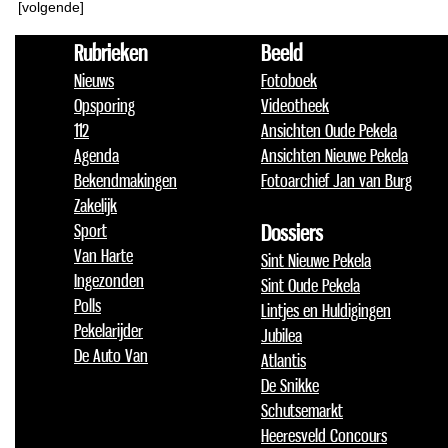
[volgende]
Rubrieken
Beeld
Nieuws
Fotoboek
Opsporing
Videotheek
112
Ansichten Oude Pekela
Agenda
Ansichten Nieuwe Pekela
Bekendmakingen
Fotoarchief Jan van Burg
Zakelijk
Sport
Dossiers
Van Harte
Sint Nieuwe Pekela
Ingezonden
Sint Oude Pekela
Polls
Lintjes en Huldigingen
Pekelarijder
Jubilea
De Auto Van
Atlantis
De Snikke
Schutsemarkt
Heeresveld Concours