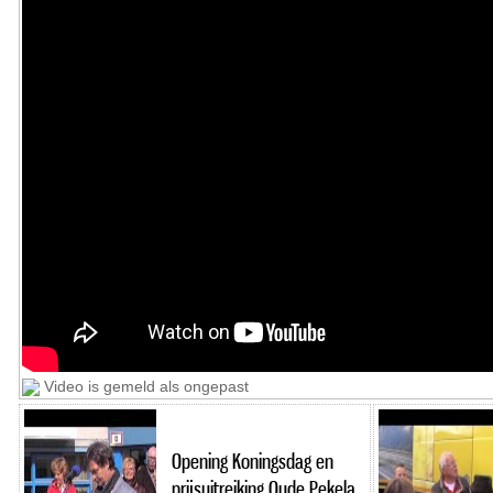
Video is gemeld als ongepast
Opening Koningsdag en
prijsuitreiking Oude Pekela