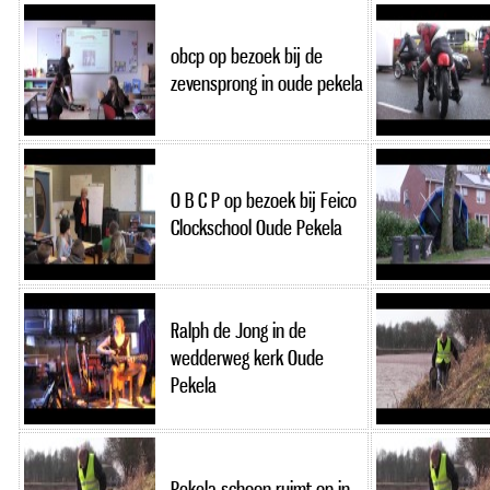
obcp op bezoek bij de
zevensprong in oude pekela
O B C P op bezoek bij Feico
Clockschool Oude Pekela
Ralph de Jong in de
wedderweg kerk Oude
Pekela
Pekela schoon ruimt op in