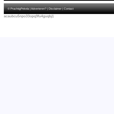
© PrachtigPekela |
Adverteren?
|
Disclaimer
|
Contact
acaubcu5npo33opq9fu4guqbj1