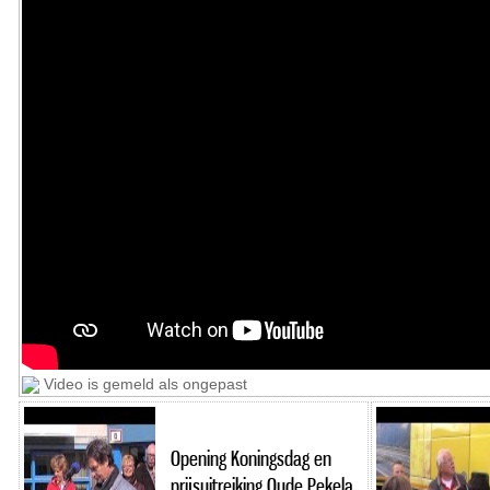
Video is gemeld als ongepast
Opening Koningsdag en
prijsuitreiking Oude Pekela