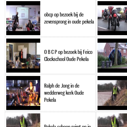
obcp op bezoek bij de
zevensprong in oude pekela
O B C P op bezoek bij Feico
Clockschool Oude Pekela
Ralph de Jong in de
wedderweg kerk Oude
Pekela
Pekela schoon ruimt op in