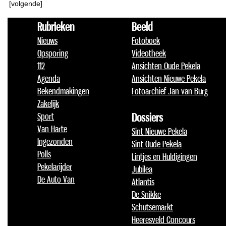
[volgende]
Rubrieken
Beeld
Nieuws
Fotoboek
Opsporing
Videotheek
112
Ansichten Oude Pekela
Agenda
Ansichten Nieuwe Pekela
Bekendmakingen
Fotoarchief Jan van Burg
Zakelijk
Sport
Dossiers
Van Harte
Sint Nieuwe Pekela
Ingezonden
Sint Oude Pekela
Polls
Lintjes en Huldigingen
Pekelarijder
Jubilea
De Auto Van
Atlantis
De Snikke
Schutsemarkt
Heeresveld Concours