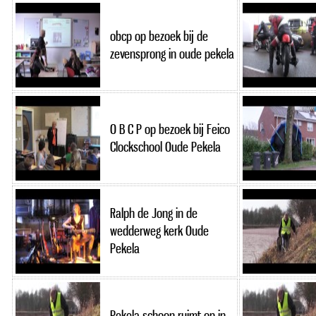
obcp op bezoek bij de
zevensprong in oude pekela
O B C P op bezoek bij Feico
Clockschool Oude Pekela
Ralph de Jong in de
wedderweg kerk Oude
Pekela
Pekela schoon ruimt op in