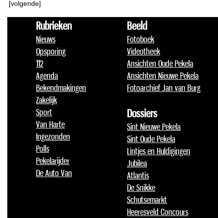
[volgende]
Rubrieken
Beeld
Nieuws
Fotoboek
Opsporing
Videotheek
112
Ansichten Oude Pekela
Agenda
Ansichten Nieuwe Pekela
Bekendmakingen
Fotoarchief Jan van Burg
Zakelijk
Sport
Dossiers
Van Harte
Sint Nieuwe Pekela
Ingezonden
Sint Oude Pekela
Polls
Lintjes en Huldigingen
Pekelarijder
Jubilea
De Auto Van
Atlantis
De Snikke
Schutsemarkt
Heeresveld Concours