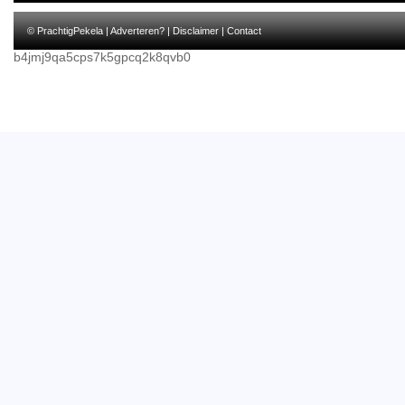
© PrachtigPekela |
Adverteren?
|
Disclaimer
|
Contact
b4jmj9qa5cps7k5gpcq2k8qvb0