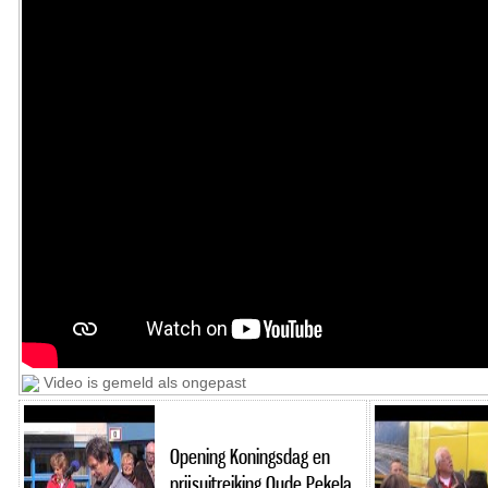
Video is gemeld als ongepast
Opening Koningsdag en
prijsuitreiking Oude Pekela