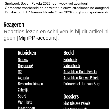
Spelweek Boven Pekela 2026: een week vol avontuur!
Gemeente voorbereid op de winter: nieuwe strooimachine aangesc
Drukbezocht TC Nieuwe Pekela Open 2026 zorgt voor sportieve strij
Reageren
Reacties lezen en schrijven is bij dit artikel n
geen [
MijnPP-account
].
Rubrieken
Beeld
Nieuws
Fotoboek
Opsporing
Videotheek
112
Ansichten Oude Pekela
Agenda
Ansichten Nieuwe Pekela
Bekendmakingen
Fotoarchief Jan van Burg
Zakelijk
Sport
Dossiers
Van Harte
Sint Nieuwe Pekela
Ingezonden