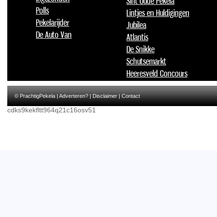
Sint Oude Pekela
Polls
Lintjes en Huldigingen
Pekelarijder
Jubilea
De Auto Van
Atlantis
De Snikke
Schutsemarkt
Heeresveld Concours
© PrachtigPekela |
Adverteren?
|
Disclaimer
|
Contact
cdks9kekfltt964q21c16osv51