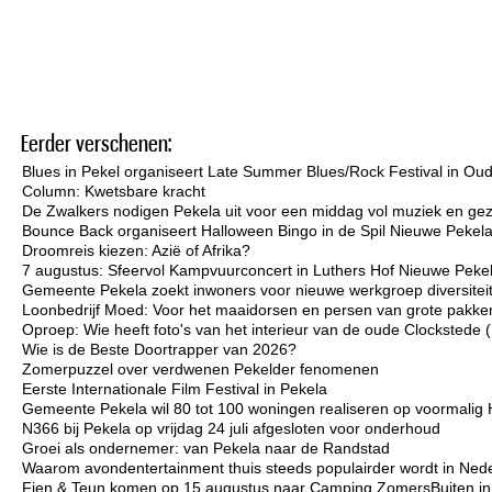
Eerder verschenen:
Blues in Pekel organiseert Late Summer Blues/Rock Festival in Ou
Column: Kwetsbare kracht
De Zwalkers nodigen Pekela uit voor een middag vol muziek en gez
Bounce Back organiseert Halloween Bingo in de Spil Nieuwe Pekel
Droomreis kiezen: Azië of Afrika?
7 augustus: Sfeervol Kampvuurconcert in Luthers Hof Nieuwe Peke
Gemeente Pekela zoekt inwoners voor nieuwe werkgroep diversiteit 
Loonbedrijf Moed: Voor het maaidorsen en persen van grote pakken
Oproep: Wie heeft foto's van het interieur van de oude Clockstede
Wie is de Beste Doortrapper van 2026?
Zomerpuzzel over verdwenen Pekelder fenomenen
Eerste Internationale Film Festival in Pekela
Gemeente Pekela wil 80 tot 100 woningen realiseren op voormalig 
N366 bij Pekela op vrijdag 24 juli afgesloten voor onderhoud
Groei als ondernemer: van Pekela naar de Randstad
Waarom avondentertainment thuis steeds populairder wordt in Ned
Fien & Teun komen op 15 augustus naar Camping ZomersBuiten i