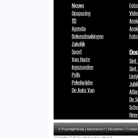
Nieuws
Foto
Opsporing
Vide
112
Ansi
Agenda
Ansi
Bekendmakingen
Foto
Zakelijk
Sport
Dos
Van Harte
Sint
Ingezonden
Sint
Polls
Lint
Pekelarijder
Jubi
De Auto Van
Atlan
De S
Schu
Heer
© PrachtigPekela |
Adverteren?
|
Disclaimer
|
Contact