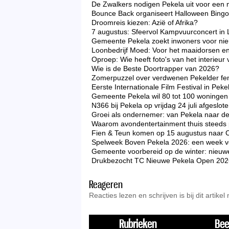
De Zwalkers nodigen Pekela uit voor een 
Bounce Back organiseert Halloween Bingo 
Droomreis kiezen: Azië of Afrika?
7 augustus: Sfeervol Kampvuurconcert in 
Gemeente Pekela zoekt inwoners voor nieu
Loonbedrijf Moed: Voor het maaidorsen en
Oproep: Wie heeft foto's van het interieu
Wie is de Beste Doortrapper van 2026?
Zomerpuzzel over verdwenen Pekelder f
Eerste Internationale Film Festival in Peke
Gemeente Pekela wil 80 tot 100 woningen 
N366 bij Pekela op vrijdag 24 juli afgeslo
Groei als ondernemer: van Pekela naar d
Waarom avondentertainment thuis steeds p
Fien & Teun komen op 15 augustus naar 
Spelweek Boven Pekela 2026: een week vo
Gemeente voorbereid op de winter: nieuw
Drukbezocht TC Nieuwe Pekela Open 2026 zo
Reageren
Reacties lezen en schrijven is bij dit artikel
Rubrieken
Bee