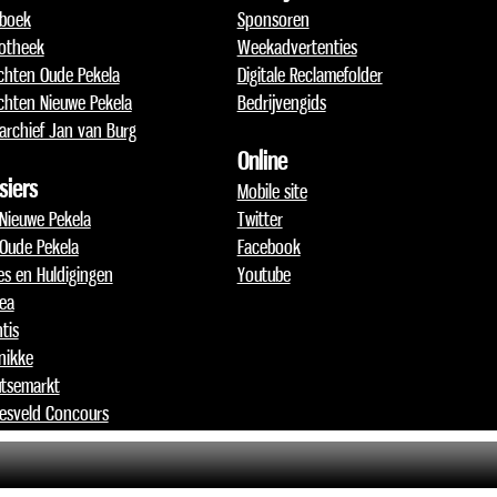
boek
Sponsoren
otheek
Weekadvertenties
chten Oude Pekela
Digitale Reclamefolder
chten Nieuwe Pekela
Bedrijvengids
archief Jan van Burg
Online
siers
Mobile site
 Nieuwe Pekela
Twitter
 Oude Pekela
Facebook
jes en Huldigingen
Youtube
lea
tis
nikke
tsemarkt
esveld Concours