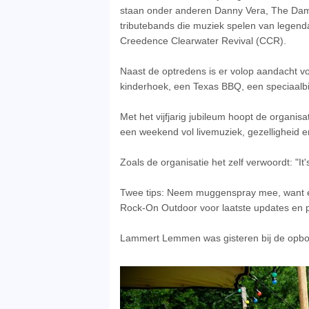
staan onder anderen Danny Vera, The Damn
tributebands die muziek spelen van legenda
Creedence Clearwater Revival (CCR).
Naast de optredens is er volop aandacht voo
kinderhoek, een Texas BBQ, een speciaalbi
Met het vijfjarig jubileum hoopt de organi
een weekend vol livemuziek, gezelligheid en 
Zoals de organisatie het zelf verwoordt: "It's 
Twee tips: Neem muggenspray mee, want er
Rock-On Outdoor voor laatste updates en pa
Lammert Lemmen was gisteren bij de opbou