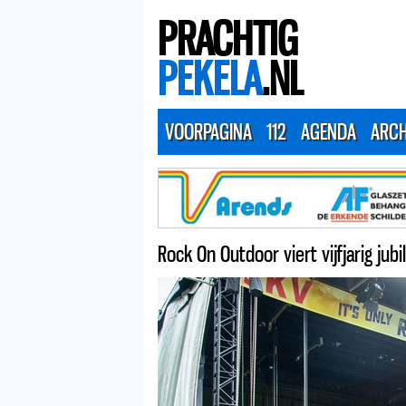
PRACHTIG
PEKELA
.NL
VOORPAGINA
112
AGENDA
ARCH
Rock On Outdoor viert vijfjarig jub