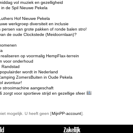
middag vol muziek en gezelligheid
in de Spil Nieuwe Pekela
Luthers Hof Nieuwe Pekela
we werkgroep diversiteit en inclusie
 persen van grote pakken of ronde balen stro!
r van de oude Clockstede (Meidoornlaan)?
enomenen
la
realiseren op voormalig HempFlax-terrein
ten voor onderhoud
e Randstad
opulairder wordt in Nederland
Camping ZomersBuiten in Oude Pekela
l avontuur!
e strooimachine aangeschaft
rgt voor sportieve strijd en gezellige sfeer
 niet mogelijk. U heeft geen [
MijnPP-account
].
ld
Zakelijk