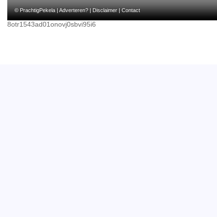
© PrachtigPekela |
Adverteren?
|
Disclaimer
|
Contact
8otr1543ad01onovj0sbvi95i6