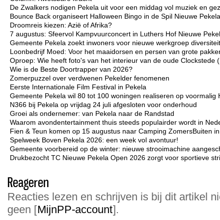
De Zwalkers nodigen Pekela uit voor een middag vol muziek en gez
Bounce Back organiseert Halloween Bingo in de Spil Nieuwe Pekel
Droomreis kiezen: Azië of Afrika?
7 augustus: Sfeervol Kampvuurconcert in Luthers Hof Nieuwe Peke
Gemeente Pekela zoekt inwoners voor nieuwe werkgroep diversiteit 
Loonbedrijf Moed: Voor het maaidorsen en persen van grote pakken
Oproep: Wie heeft foto's van het interieur van de oude Clockstede
Wie is de Beste Doortrapper van 2026?
Zomerpuzzel over verdwenen Pekelder fenomenen
Eerste Internationale Film Festival in Pekela
Gemeente Pekela wil 80 tot 100 woningen realiseren op voormalig 
N366 bij Pekela op vrijdag 24 juli afgesloten voor onderhoud
Groei als ondernemer: van Pekela naar de Randstad
Waarom avondentertainment thuis steeds populairder wordt in Ned
Fien & Teun komen op 15 augustus naar Camping ZomersBuiten i
Spelweek Boven Pekela 2026: een week vol avontuur!
Gemeente voorbereid op de winter: nieuwe strooimachine aangesc
Drukbezocht TC Nieuwe Pekela Open 2026 zorgt voor sportieve strij
Reageren
Reacties lezen en schrijven is bij dit artikel n
geen [
MijnPP-account
].