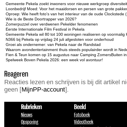
Gemeente Pekela zoekt inwoners voor nieuwe werkgroep diversiteit 
Loonbedrijf Moed: Voor het maaidorsen en persen van grote pakken
Oproep: Wie heeft foto's van het interieur van de oude Clockstede
Wie is de Beste Doortrapper van 2026?
Zomerpuzzel over verdwenen Pekelder fenomenen
Eerste Internationale Film Festival in Pekela
Gemeente Pekela wil 80 tot 100 woningen realiseren op voormalig 
N366 bij Pekela op vrijdag 24 juli afgesloten voor onderhoud
Groei als ondernemer: van Pekela naar de Randstad
Waarom avondentertainment thuis steeds populairder wordt in Ned
Fien & Teun komen op 15 augustus naar Camping ZomersBuiten i
Spelweek Boven Pekela 2026: een week vol avontuur!
Reageren
Reacties lezen en schrijven is bij dit artikel n
geen [
MijnPP-account
].
Rubrieken
Beeld
Nieuws
Fotoboek
Opsporing
Videotheek