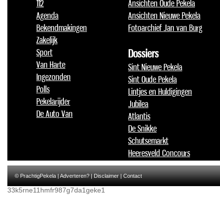
112
Ansichten Oude Pekela
Agenda
Ansichten Nieuwe Pekela
Bekendmakingen
Fotoarchief Jan van Burg
Zakelijk
Sport
Dossiers
Van Harte
Sint Nieuwe Pekela
Ingezonden
Sint Oude Pekela
Polls
Lintjes en Huldigingen
Pekelarijder
Jubilea
De Auto Van
Atlantis
De Snikke
Schutsemarkt
Heeresveld Concours
© PrachtigPekela |
Adverteren?
|
Disclaimer
|
Contact
33k5rne11hmfr987g7da1geke1