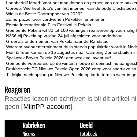
Loonbedrijf Moed: Voor het maaidorsen en persen van grote pakken
Oproep: Wie heeft foto's van het interieur van de oude Clockstede
Wie is de Beste Doortrapper van 2026?
Zomerpuzzel over verdwenen Pekelder fenomenen
Eerste Internationale Film Festival in Pekela
Gemeente Pekela wil 80 tot 100 woningen realiseren op voormalig 
N366 bij Pekela op vrijdag 24 juli afgesloten voor onderhoud
Groei als ondernemer: van Pekela naar de Randstad
Waarom avondentertainment thuis steeds populairder wordt in Ned
Fien & Teun komen op 15 augustus naar Camping ZomersBuiten i
Spelweek Boven Pekela 2026: een week vol avontuur!
Gemeente voorbereid op de winter: nieuwe strooimachine aangesc
Drukbezocht TC Nieuwe Pekela Open 2026 zorgt voor sportieve strij
Tijdelijke nachtopvang in Nieuwe Pekela op korte termijn weer in ge
Reageren
Reacties lezen en schrijven is bij dit artikel n
geen [
MijnPP-account
].
Rubrieken
Beeld
Nieuws
Fotoboek