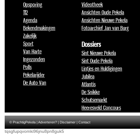
Opsporing
Videotheek
112
Ansichten Oude Pekela
Agenda
Ansichten Nieuwe Pekela
Bekendmakingen
Fotoarchief Jan van Burg
Zakelijk
Sport
Dossiers
Van Harte
Sint Nieuwe Pekela
Ingezonden
Sint Oude Pekela
Polls
Lintjes en Huldigingen
Pekelarijder
Jubilea
De Auto Van
Atlantis
De Snikke
Schutsemarkt
Heeresveld Concours
© PrachtigPekela |
Adverteren?
|
Disclaimer
|
Contact
tqsgfupqvomki96jnu8pn8guk5