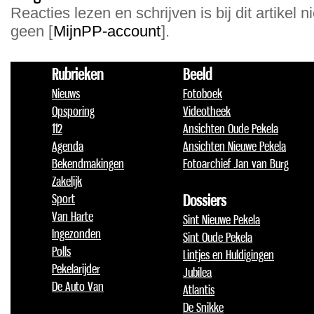
Reacties lezen en schrijven is bij dit artikel n
geen [
MijnPP-account
].
Rubrieken
Beeld
Nieuws
Fotoboek
Opsporing
Videotheek
112
Ansichten Oude Pekela
Agenda
Ansichten Nieuwe Pekela
Bekendmakingen
Fotoarchief Jan van Burg
Zakelijk
Sport
Dossiers
Van Harte
Sint Nieuwe Pekela
Ingezonden
Sint Oude Pekela
Polls
Lintjes en Huldigingen
Pekelarijder
Jubilea
De Auto Van
Atlantis
De Snikke