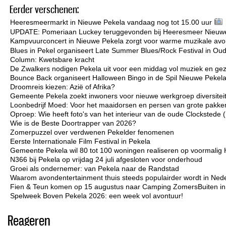
Eerder verschenen:
Heeresmeermarkt in Nieuwe Pekela vandaag nog tot 15.00 uur
UPDATE: Pomeriaan Luckey teruggevonden bij Heeresmeer Nieuw
Kampvuurconcert in Nieuwe Pekela zorgt voor warme muzikale avo
Blues in Pekel organiseert Late Summer Blues/Rock Festival in Ou
Column: Kwetsbare kracht
De Zwalkers nodigen Pekela uit voor een middag vol muziek en gez
Bounce Back organiseert Halloween Bingo in de Spil Nieuwe Pekel
Droomreis kiezen: Azië of Afrika?
Gemeente Pekela zoekt inwoners voor nieuwe werkgroep diversiteit 
Loonbedrijf Moed: Voor het maaidorsen en persen van grote pakken
Oproep: Wie heeft foto's van het interieur van de oude Clockstede
Wie is de Beste Doortrapper van 2026?
Zomerpuzzel over verdwenen Pekelder fenomenen
Eerste Internationale Film Festival in Pekela
Gemeente Pekela wil 80 tot 100 woningen realiseren op voormalig 
N366 bij Pekela op vrijdag 24 juli afgesloten voor onderhoud
Groei als ondernemer: van Pekela naar de Randstad
Waarom avondentertainment thuis steeds populairder wordt in Ned
Fien & Teun komen op 15 augustus naar Camping ZomersBuiten i
Spelweek Boven Pekela 2026: een week vol avontuur!
Reageren