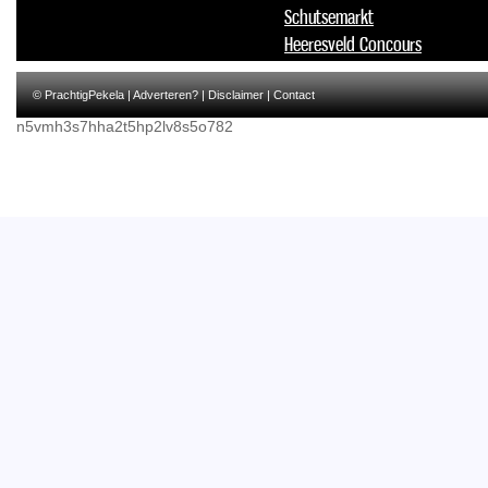
Schutsemarkt
Heeresveld Concours
© PrachtigPekela |
Adverteren?
|
Disclaimer
|
Contact
n5vmh3s7hha2t5hp2lv8s5o782