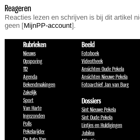
Reageren
Reacties lezen en schrijven is bij dit artikel n
geen [
MijnPP-account
].
Rubrieken
Beeld
Nieuws
Fotoboek
Opsporing
Videotheek
112
Ansichten Oude Pekela
Agenda
Ansichten Nieuwe Pekela
Bekendmakingen
Fotoarchief Jan van Burg
Zakelijk
Sport
Dossiers
Van Harte
Sint Nieuwe Pekela
Ingezonden
Sint Oude Pekela
Polls
Lintjes en Huldigingen
Pekelarijder
Jubilea
De Auto Van