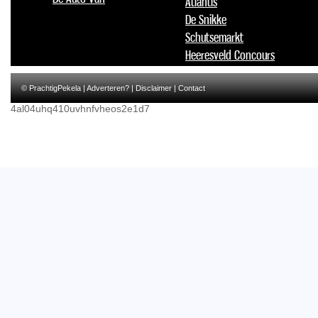
Atlantis
De Snikke
Schutsemarkt
Heeresveld Concours
© PrachtigPekela |
Adverteren?
|
Disclaimer
|
Contact
4al04uhq410uvhnfvheos2e1d7