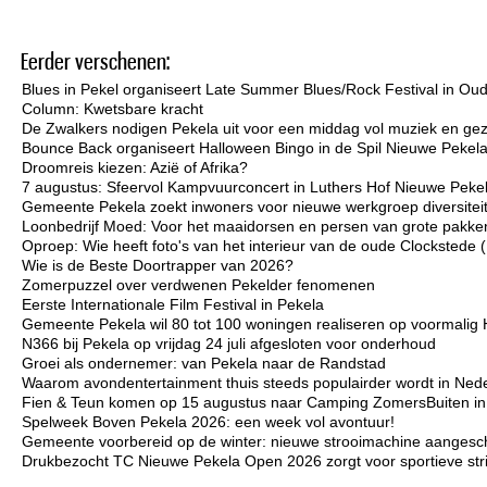
Eerder verschenen:
Blues in Pekel organiseert Late Summer Blues/Rock Festival in Ou
Column: Kwetsbare kracht
De Zwalkers nodigen Pekela uit voor een middag vol muziek en gez
Bounce Back organiseert Halloween Bingo in de Spil Nieuwe Pekel
Droomreis kiezen: Azië of Afrika?
7 augustus: Sfeervol Kampvuurconcert in Luthers Hof Nieuwe Peke
Gemeente Pekela zoekt inwoners voor nieuwe werkgroep diversiteit 
Loonbedrijf Moed: Voor het maaidorsen en persen van grote pakken
Oproep: Wie heeft foto's van het interieur van de oude Clockstede
Wie is de Beste Doortrapper van 2026?
Zomerpuzzel over verdwenen Pekelder fenomenen
Eerste Internationale Film Festival in Pekela
Gemeente Pekela wil 80 tot 100 woningen realiseren op voormalig 
N366 bij Pekela op vrijdag 24 juli afgesloten voor onderhoud
Groei als ondernemer: van Pekela naar de Randstad
Waarom avondentertainment thuis steeds populairder wordt in Ned
Fien & Teun komen op 15 augustus naar Camping ZomersBuiten i
Spelweek Boven Pekela 2026: een week vol avontuur!
Gemeente voorbereid op de winter: nieuwe strooimachine aangesc
Drukbezocht TC Nieuwe Pekela Open 2026 zorgt voor sportieve strij