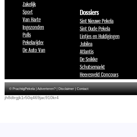
Zakelijk
Sport
Dossiers
Van Harte
Sint Nieuwe Pekela
Ingezonden
Sint Oude Pekela
Polls
Lintjes en Huldigingen
Pekelarijder
Jubilea
De Auto Van
Atlantis
De Snikke
Schutsemarkt
Heeresveld Concours
© PrachtigPekela |
Adverteren?
|
Disclaimer
|
Contact
jh8dtrgjk1r50q469jac910kr4