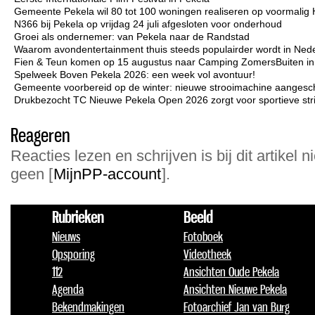
Gemeente Pekela wil 80 tot 100 woningen realiseren op voormalig 
N366 bij Pekela op vrijdag 24 juli afgesloten voor onderhoud
Groei als ondernemer: van Pekela naar de Randstad
Waarom avondentertainment thuis steeds populairder wordt in Ned
Fien & Teun komen op 15 augustus naar Camping ZomersBuiten i
Spelweek Boven Pekela 2026: een week vol avontuur!
Gemeente voorbereid op de winter: nieuwe strooimachine aangesc
Drukbezocht TC Nieuwe Pekela Open 2026 zorgt voor sportieve strij
Reageren
Reacties lezen en schrijven is bij dit artikel n
geen [
MijnPP-account
].
Rubrieken
Beeld
Nieuws
Fotoboek
Opsporing
Videotheek
112
Ansichten Oude Pekela
Agenda
Ansichten Nieuwe Pekela
Bekendmakingen
Fotoarchief Jan van Burg