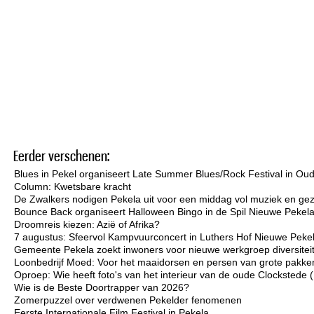
Eerder verschenen:
Blues in Pekel organiseert Late Summer Blues/Rock Festival in Ou
Column: Kwetsbare kracht
De Zwalkers nodigen Pekela uit voor een middag vol muziek en gez
Bounce Back organiseert Halloween Bingo in de Spil Nieuwe Pekel
Droomreis kiezen: Azië of Afrika?
7 augustus: Sfeervol Kampvuurconcert in Luthers Hof Nieuwe Peke
Gemeente Pekela zoekt inwoners voor nieuwe werkgroep diversiteit 
Loonbedrijf Moed: Voor het maaidorsen en persen van grote pakken
Oproep: Wie heeft foto's van het interieur van de oude Clockstede
Wie is de Beste Doortrapper van 2026?
Zomerpuzzel over verdwenen Pekelder fenomenen
Eerste Internationale Film Festival in Pekela