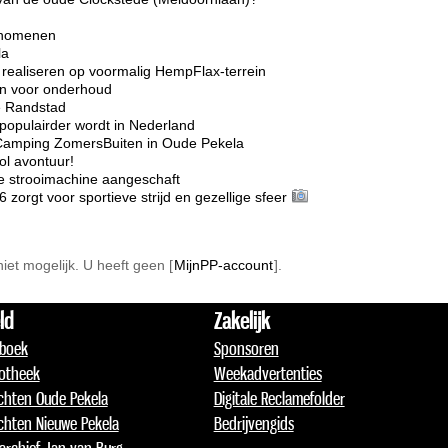
enomenen
la
realiseren op voormalig HempFlax-terrein
ten voor onderhoud
e Randstad
opulairder wordt in Nederland
Camping ZomersBuiten in Oude Pekela
l avontuur!
e strooimachine aangeschaft
rgt voor sportieve strijd en gezellige sfeer
 niet mogelijk. U heeft geen [
MijnPP-account
].
ld
Zakelijk
boek
Sponsoren
otheek
Weekadvertenties
chten Oude Pekela
Digitale Reclamefolder
chten Nieuwe Pekela
Bedrijvengids