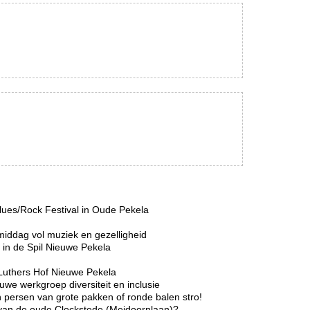
lues/Rock Festival in Oude Pekela
middag vol muziek en gezelligheid
in de Spil Nieuwe Pekela
Luthers Hof Nieuwe Pekela
we werkgroep diversiteit en inclusie
 persen van grote pakken of ronde balen stro!
r van de oude Clockstede (Meidoornlaan)?