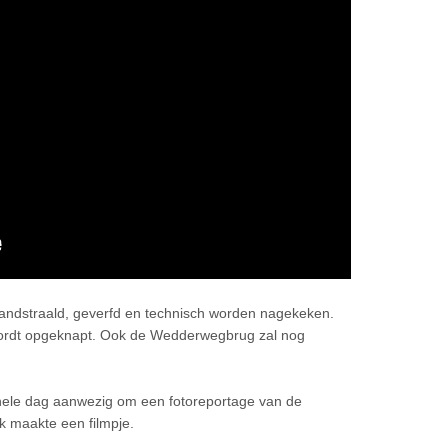
andstraald, geverfd en technisch worden nagekeken.
 wordt opgeknapt. Ook de Wedderwegbrug zal nog
 hele dag aanwezig om een fotoreportage van de
k maakte een filmpje.