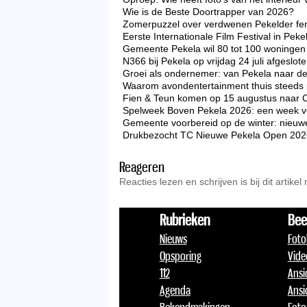
Wie is de Beste Doortrapper van 2026?
Zomerpuzzel over verdwenen Pekelder f
Eerste Internationale Film Festival in Peke
Gemeente Pekela wil 80 tot 100 woningen 
N366 bij Pekela op vrijdag 24 juli afgeslo
Groei als ondernemer: van Pekela naar d
Waarom avondentertainment thuis steeds p
Fien & Teun komen op 15 augustus naar 
Spelweek Boven Pekela 2026: een week vo
Gemeente voorbereid op de winter: nieuw
Drukbezocht TC Nieuwe Pekela Open 2026 zo
Reageren
Reacties lezen en schrijven is bij dit artikel
Rubrieken
Bee
Nieuws
Foto
Opsporing
Vide
112
Ansi
Agenda
Ansi