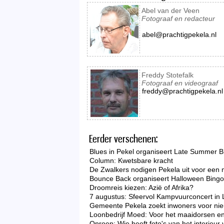
Abel van der Veen
Fotograaf en redacteur
abel@prachtigpekela.nl
Freddy Stotefalk
Fotograaf en videograaf
freddy@prachtigpekela.nl
Eerder verschenen:
Blues in Pekel organiseert Late Summer B
Column: Kwetsbare kracht
De Zwalkers nodigen Pekela uit voor een 
Bounce Back organiseert Halloween Bingo 
Droomreis kiezen: Azië of Afrika?
7 augustus: Sfeervol Kampvuurconcert in 
Gemeente Pekela zoekt inwoners voor nieu
Loonbedrijf Moed: Voor het maaidorsen en
Oproep: Wie heeft foto's van het interieu