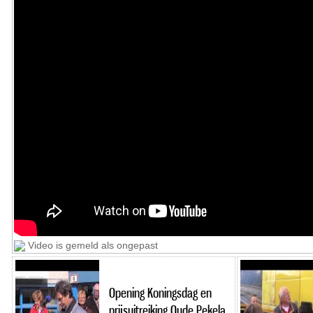
Video is gemeld als ongepast
Opening Koningsdag en
prijsuitreiking Oude Pekela