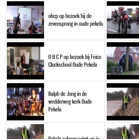
obcp op bezoek bij de
zevensprong in oude pekela
O B C P op bezoek bij Feico
Clockschool Oude Pekela
Ralph de Jong in de
wedderweg kerk Oude
Pekela
Pekela schoon ruimt op in