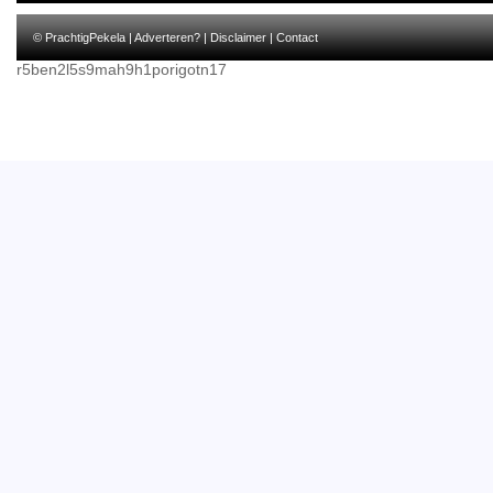
© PrachtigPekela |
Adverteren?
|
Disclaimer
|
Contact
r5ben2l5s9mah9h1porigotn17