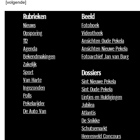
[volgende]
Rubrieken
Beeld
Nieuws
Fotoboek
Opsporing
Videotheek
112
Ansichten Oude Pekela
Agenda
Ansichten Nieuwe Pekela
Bekendmakingen
Fotoarchief Jan van Burg
Zakelijk
Sport
Dossiers
Van Harte
Sint Nieuwe Pekela
Ingezonden
Sint Oude Pekela
Polls
Lintjes en Huldigingen
Pekelarijder
Jubilea
De Auto Van
Atlantis
De Snikke
Schutsemarkt
Heeresveld Concours