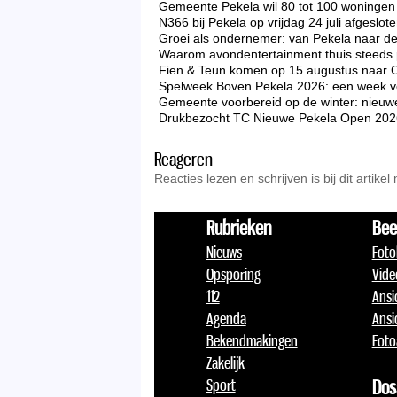
Gemeente Pekela wil 80 tot 100 woningen 
N366 bij Pekela op vrijdag 24 juli afgeslo
Groei als ondernemer: van Pekela naar d
Waarom avondentertainment thuis steeds p
Fien & Teun komen op 15 augustus naar 
Spelweek Boven Pekela 2026: een week vo
Gemeente voorbereid op de winter: nieuw
Drukbezocht TC Nieuwe Pekela Open 2026 zo
Reageren
Reacties lezen en schrijven is bij dit artikel 
Rubrieken
Bee
Nieuws
Foto
Opsporing
Vide
112
Ansi
Agenda
Ansi
Bekendmakingen
Foto
Zakelijk
Sport
Dos