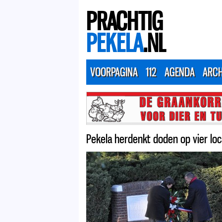
PRACHTIG
PEKELA
.NL
VOORPAGINA
112
AGENDA
ARCH
Pekela herdenkt doden op vier loc