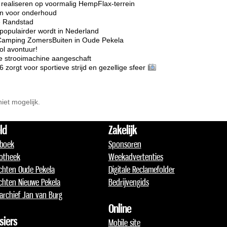
realiseren op voormalig HempFlax-terrein
ten voor onderhoud
e Randstad
opulairder wordt in Nederland
Camping ZomersBuiten in Oude Pekela
l avontuur!
e strooimachine aangeschaft
rgt voor sportieve strijd en gezellige sfeer
niet mogelijk.
ld
Zakelijk
boek
Sponsoren
otheek
Weekadvertenties
chten Oude Pekela
Digitale Reclamefolder
chten Nieuwe Pekela
Bedrijvengids
archief Jan van Burg
Online
siers
Mobile site