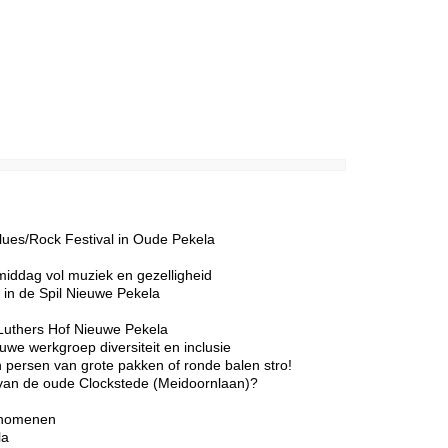
lues/Rock Festival in Oude Pekela
middag vol muziek en gezelligheid
in de Spil Nieuwe Pekela
Luthers Hof Nieuwe Pekela
we werkgroep diversiteit en inclusie
 persen van grote pakken of ronde balen stro!
r van de oude Clockstede (Meidoornlaan)?
enomenen
la