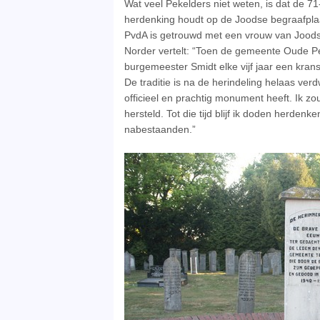
Wat veel Pekelders niet weten, is dat de 71
herdenking houdt op de Joodse begraafplaa
PvdA is getrouwd met een vrouw van Joodse 
Norder vertelt: “Toen de gemeente Oude Pe
burgemeester Smidt elke vijf jaar een kra
De traditie is na de herindeling helaas ver
officieel en prachtig monument heeft. Ik zo
hersteld. Tot die tijd blijf ik doden herden
nabestaanden.”