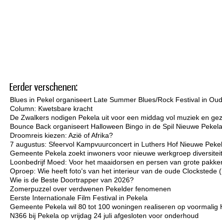
Eerder verschenen:
Blues in Pekel organiseert Late Summer Blues/Rock Festival in Ou
Column: Kwetsbare kracht
De Zwalkers nodigen Pekela uit voor een middag vol muziek en gez
Bounce Back organiseert Halloween Bingo in de Spil Nieuwe Pekel
Droomreis kiezen: Azië of Afrika?
7 augustus: Sfeervol Kampvuurconcert in Luthers Hof Nieuwe Peke
Gemeente Pekela zoekt inwoners voor nieuwe werkgroep diversiteit 
Loonbedrijf Moed: Voor het maaidorsen en persen van grote pakken
Oproep: Wie heeft foto's van het interieur van de oude Clockstede
Wie is de Beste Doortrapper van 2026?
Zomerpuzzel over verdwenen Pekelder fenomenen
Eerste Internationale Film Festival in Pekela
Gemeente Pekela wil 80 tot 100 woningen realiseren op voormalig 
N366 bij Pekela op vrijdag 24 juli afgesloten voor onderhoud