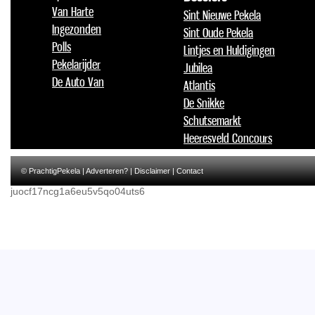
Van Harte
Sint Nieuwe Pekela
Ingezonden
Sint Oude Pekela
Polls
Lintjes en Huldigingen
Pekelarijder
Jubilea
De Auto Van
Atlantis
De Snikke
Schutsemarkt
Heeresveld Concours
© PrachtigPekela |
Adverteren?
|
Disclaimer
|
Contact
juocf17ncg1a6eu5v5qo04uts6