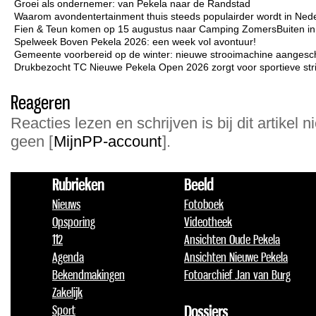
Groei als ondernemer: van Pekela naar de Randstad
Waarom avondentertainment thuis steeds populairder wordt in Ned
Fien & Teun komen op 15 augustus naar Camping ZomersBuiten i
Spelweek Boven Pekela 2026: een week vol avontuur!
Gemeente voorbereid op de winter: nieuwe strooimachine aangesc
Drukbezocht TC Nieuwe Pekela Open 2026 zorgt voor sportieve strij
Reageren
Reacties lezen en schrijven is bij dit artikel n
geen [
MijnPP-account
].
Rubrieken
Beeld
Nieuws
Fotoboek
Opsporing
Videotheek
112
Ansichten Oude Pekela
Agenda
Ansichten Nieuwe Pekela
Bekendmakingen
Fotoarchief Jan van Burg
Zakelijk
Sport
Dossiers