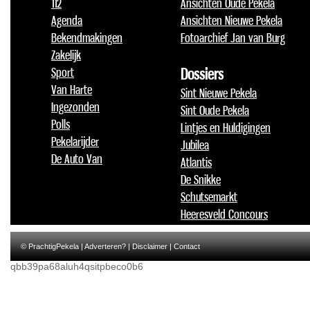
112
Ansichten Oude Pekela
Agenda
Ansichten Nieuwe Pekela
Bekendmakingen
Fotoarchief Jan van Burg
Zakelijk
Sport
Dossiers
Van Harte
Sint Nieuwe Pekela
Ingezonden
Sint Oude Pekela
Polls
Lintjes en Huldigingen
Pekelarijder
Jubilea
De Auto Van
Atlantis
De Snikke
Schutsemarkt
Heeresveld Concours
© PrachtigPekela |
Adverteren?
|
Disclaimer
|
Contact
qbb39pa68aluh4qsitpbeco0b6