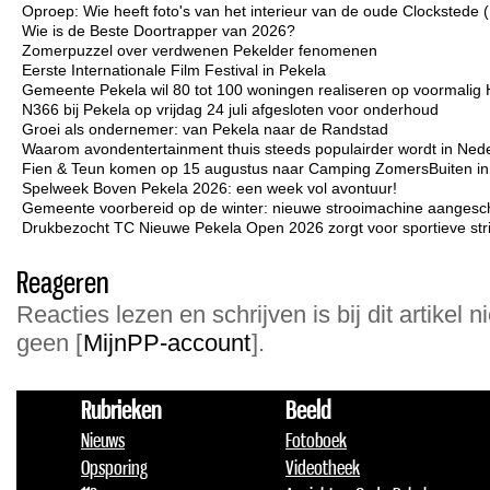
Oproep: Wie heeft foto's van het interieur van de oude Clockstede
Wie is de Beste Doortrapper van 2026?
Zomerpuzzel over verdwenen Pekelder fenomenen
Eerste Internationale Film Festival in Pekela
Gemeente Pekela wil 80 tot 100 woningen realiseren op voormalig 
N366 bij Pekela op vrijdag 24 juli afgesloten voor onderhoud
Groei als ondernemer: van Pekela naar de Randstad
Waarom avondentertainment thuis steeds populairder wordt in Ned
Fien & Teun komen op 15 augustus naar Camping ZomersBuiten i
Spelweek Boven Pekela 2026: een week vol avontuur!
Gemeente voorbereid op de winter: nieuwe strooimachine aangesc
Drukbezocht TC Nieuwe Pekela Open 2026 zorgt voor sportieve strij
Reageren
Reacties lezen en schrijven is bij dit artikel n
geen [
MijnPP-account
].
Rubrieken
Beeld
Nieuws
Fotoboek
Opsporing
Videotheek