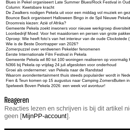
Blues in Pekel organiseert Late Summer Blues/Rock Festival in Ou
Column: Kwetsbare kracht
De Zwalkers nodigen Pekela uit voor een middag vol muziek en gez
Bounce Back organiseert Halloween Bingo in de Spil Nieuwe Pekel
Droomreis kiezen: Azië of Afrika?
Gemeente Pekela zoekt inwoners voor nieuwe werkgroep diversiteit 
Loonbedrijf Moed: Voor het maaidorsen en persen van grote pakken
Oproep: Wie heeft foto's van het interieur van de oude Clockstede
Wie is de Beste Doortrapper van 2026?
Zomerpuzzel over verdwenen Pekelder fenomenen
Eerste Internationale Film Festival in Pekela
Gemeente Pekela wil 80 tot 100 woningen realiseren op voormalig 
N366 bij Pekela op vrijdag 24 juli afgesloten voor onderhoud
Groei als ondernemer: van Pekela naar de Randstad
Waarom avondentertainment thuis steeds populairder wordt in Ned
Fien & Teun komen op 15 augustus naar Camping ZomersBuiten i
Spelweek Boven Pekela 2026: een week vol avontuur!
Reageren
Reacties lezen en schrijven is bij dit artikel n
geen [
MijnPP-account
].