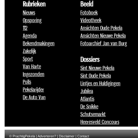
Rubrieken
Beeld
Nieuws
Fotoboek
Opsporing
Videotheek
112
Ansichten Oude Pekela
Agenda
Ansichten Nieuwe Pekela
Bekendmakingen
Fotoarchief Jan van Burg
Zakelijk
Sport
Dossiers
Van Harte
Sint Nieuwe Pekela
Ingezonden
Sint Oude Pekela
Polls
Lintjes en Huldigingen
Pekelarijder
Jubilea
De Auto Van
Atlantis
De Snikke
Schutsemarkt
Heeresveld Concours
© PrachtigPekela |
Adverteren?
|
Disclaimer
|
Contact