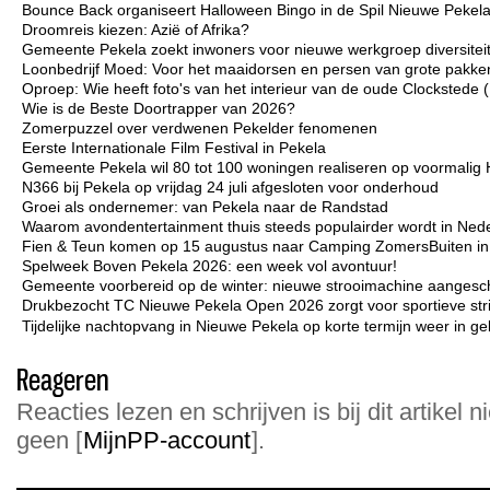
Bounce Back organiseert Halloween Bingo in de Spil Nieuwe Pekel
Droomreis kiezen: Azië of Afrika?
Gemeente Pekela zoekt inwoners voor nieuwe werkgroep diversiteit 
Loonbedrijf Moed: Voor het maaidorsen en persen van grote pakken
Oproep: Wie heeft foto's van het interieur van de oude Clockstede
Wie is de Beste Doortrapper van 2026?
Zomerpuzzel over verdwenen Pekelder fenomenen
Eerste Internationale Film Festival in Pekela
Gemeente Pekela wil 80 tot 100 woningen realiseren op voormalig 
N366 bij Pekela op vrijdag 24 juli afgesloten voor onderhoud
Groei als ondernemer: van Pekela naar de Randstad
Waarom avondentertainment thuis steeds populairder wordt in Ned
Fien & Teun komen op 15 augustus naar Camping ZomersBuiten i
Spelweek Boven Pekela 2026: een week vol avontuur!
Gemeente voorbereid op de winter: nieuwe strooimachine aangesc
Drukbezocht TC Nieuwe Pekela Open 2026 zorgt voor sportieve strij
Tijdelijke nachtopvang in Nieuwe Pekela op korte termijn weer in ge
Reageren
Reacties lezen en schrijven is bij dit artikel n
geen [
MijnPP-account
].