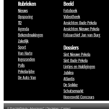
Rubrieken
Beeld
Nieuws
Fotoboek
Opsporing
Videotheek
112
Ansichten Oude Pekela
Agenda
Ansichten Nieuwe Pekela
Bekendmakingen
Fotoarchief Jan van Burg
Zakelijk
Sport
Dossiers
Van Harte
Sint Nieuwe Pekela
Ingezonden
Sint Oude Pekela
Polls
Lintjes en Huldigingen
Pekelarijder
Jubilea
De Auto Van
Atlantis
De Snikke
Schutsemarkt
Heeresveld Concours
© PrachtigPekela |
Adverteren?
|
Disclaimer
|
Contact