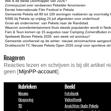
Wie is de Beste Doortrapper van 2026?
Zomerpuzzel over verdwenen Pekelder fenomenen
Eerste Internationale Film Festival in Pekela
Gemeente Pekela wil 80 tot 100 woningen realiseren op voormalig 
N366 bij Pekela op vrijdag 24 juli afgesloten voor onderhoud
Groei als ondernemer: van Pekela naar de Randstad
Waarom avondentertainment thuis steeds populairder wordt in Ned
Fien & Teun komen op 15 augustus naar Camping ZomersBuiten i
Spelweek Boven Pekela 2026: een week vol avontuur!
Gemeente voorbereid op de winter: nieuwe strooimachine aangesc
Drukbezocht TC Nieuwe Pekela Open 2026 zorgt voor sportieve strij
Reageren
Reacties lezen en schrijven is bij dit artikel n
geen [
MijnPP-account
].
Rubrieken
Beeld
Nieuws
Fotoboek
Opsporing
Videotheek
112
Ansichten Oude Pekela