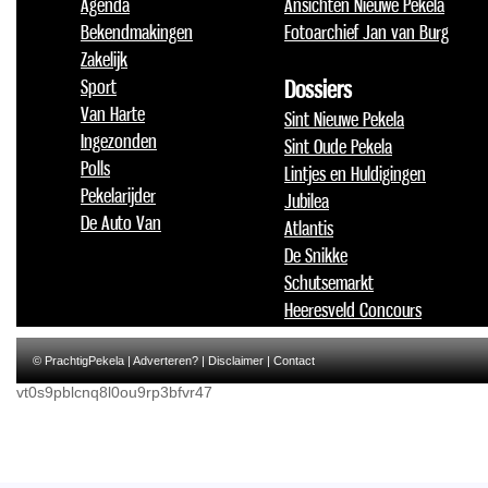
Agenda
Ansichten Nieuwe Pekela
Bekendmakingen
Fotoarchief Jan van Burg
Zakelijk
Sport
Dossiers
Van Harte
Sint Nieuwe Pekela
Ingezonden
Sint Oude Pekela
Polls
Lintjes en Huldigingen
Pekelarijder
Jubilea
De Auto Van
Atlantis
De Snikke
Schutsemarkt
Heeresveld Concours
© PrachtigPekela |
Adverteren?
|
Disclaimer
|
Contact
vt0s9pblcnq8l0ou9rp3bfvr47