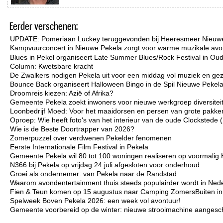
Eerder verschenen:
UPDATE: Pomeriaan Luckey teruggevonden bij Heeresmeer Nieuw
Kampvuurconcert in Nieuwe Pekela zorgt voor warme muzikale avo
Blues in Pekel organiseert Late Summer Blues/Rock Festival in Ou
Column: Kwetsbare kracht
De Zwalkers nodigen Pekela uit voor een middag vol muziek en gez
Bounce Back organiseert Halloween Bingo in de Spil Nieuwe Pekel
Droomreis kiezen: Azië of Afrika?
Gemeente Pekela zoekt inwoners voor nieuwe werkgroep diversiteit 
Loonbedrijf Moed: Voor het maaidorsen en persen van grote pakken
Oproep: Wie heeft foto's van het interieur van de oude Clockstede
Wie is de Beste Doortrapper van 2026?
Zomerpuzzel over verdwenen Pekelder fenomenen
Eerste Internationale Film Festival in Pekela
Gemeente Pekela wil 80 tot 100 woningen realiseren op voormalig 
N366 bij Pekela op vrijdag 24 juli afgesloten voor onderhoud
Groei als ondernemer: van Pekela naar de Randstad
Waarom avondentertainment thuis steeds populairder wordt in Ned
Fien & Teun komen op 15 augustus naar Camping ZomersBuiten i
Spelweek Boven Pekela 2026: een week vol avontuur!
Gemeente voorbereid op de winter: nieuwe strooimachine aangesc