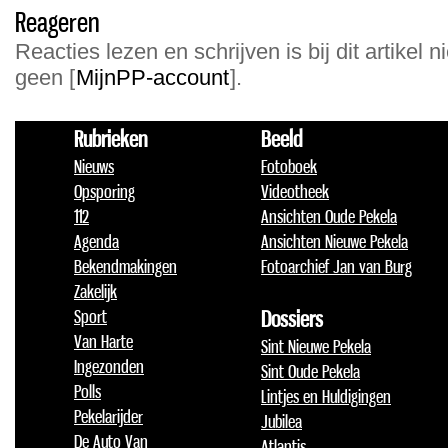
Reageren
Reacties lezen en schrijven is bij dit artikel n
geen [
MijnPP-account
].
Rubrieken
Beeld
Nieuws
Fotoboek
Opsporing
Videotheek
112
Ansichten Oude Pekela
Agenda
Ansichten Nieuwe Pekela
Bekendmakingen
Fotoarchief Jan van Burg
Zakelijk
Sport
Dossiers
Van Harte
Sint Nieuwe Pekela
Ingezonden
Sint Oude Pekela
Polls
Lintjes en Huldigingen
Pekelarijder
Jubilea
De Auto Van
Atlantis