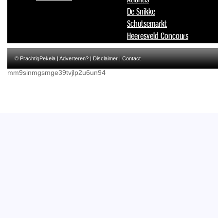
De Snikke
Schutsemarkt
Heeresveld Concours
© PrachtigPekela |
Adverteren?
|
Disclaimer
|
Contact
mm9sinmgsmge39tvjlp2u6un94