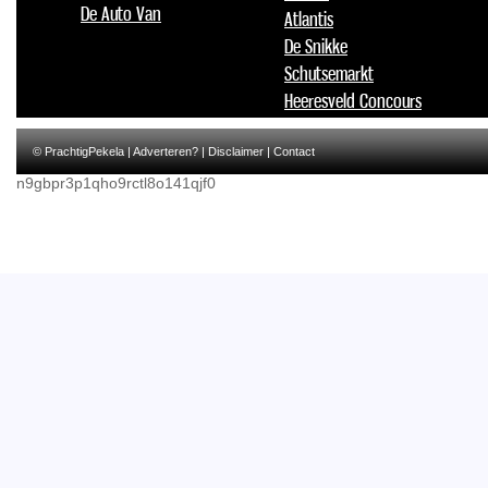
De Auto Van
Atlantis
De Snikke
Schutsemarkt
Heeresveld Concours
© PrachtigPekela |
Adverteren?
|
Disclaimer
|
Contact
n9gbpr3p1qho9rctl8o141qjf0