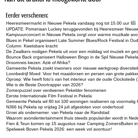
Eerder verschenen:
Heeresmeermarkt in Nieuwe Pekela vandaag nog tot 15.00 uur
UPDATE: Pomeriaan Luckey teruggevonden bij Heeresmeer Nieuw
Kampvuurconcert in Nieuwe Pekela zorgt voor warme muzikale avo
Blues in Pekel organiseert Late Summer Blues/Rock Festival in Ou
Column: Kwetsbare kracht
De Zwalkers nodigen Pekela uit voor een middag vol muziek en gez
Bounce Back organiseert Halloween Bingo in de Spil Nieuwe Pekel
Droomreis kiezen: Azië of Afrika?
Gemeente Pekela zoekt inwoners voor nieuwe werkgroep diversiteit 
Loonbedrijf Moed: Voor het maaidorsen en persen van grote pakken
Oproep: Wie heeft foto's van het interieur van de oude Clockstede
Wie is de Beste Doortrapper van 2026?
Zomerpuzzel over verdwenen Pekelder fenomenen
Eerste Internationale Film Festival in Pekela
Gemeente Pekela wil 80 tot 100 woningen realiseren op voormalig 
N366 bij Pekela op vrijdag 24 juli afgesloten voor onderhoud
Groei als ondernemer: van Pekela naar de Randstad
Waarom avondentertainment thuis steeds populairder wordt in Ned
Fien & Teun komen op 15 augustus naar Camping ZomersBuiten i
Spelweek Boven Pekela 2026: een week vol avontuur!