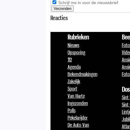
Schrijf me in voor de nieuwsbrief
Reacties
Rubrieken
Bee
Nieuws
Foto
Opsporing
Vide
112
Ansi
Agenda
Ansi
Bekendmakingen
Foto
Zakelijk
Sport
Dos
Van Harte
Sint
Ingezonden
Sint
Polls
Lint
Pekelarijder
Jubi
De Auto Van
Atlan