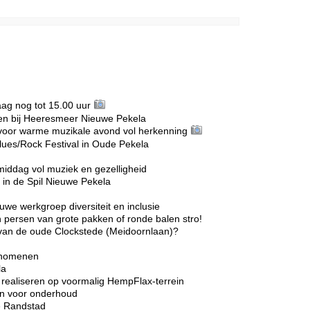
g nog tot 15.00 uur
n bij Heeresmeer Nieuwe Pekela
voor warme muzikale avond vol herkenning
lues/Rock Festival in Oude Pekela
middag vol muziek en gezelligheid
in de Spil Nieuwe Pekela
we werkgroep diversiteit en inclusie
 persen van grote pakken of ronde balen stro!
r van de oude Clockstede (Meidoornlaan)?
enomenen
la
realiseren op voormalig HempFlax-terrein
ten voor onderhoud
e Randstad