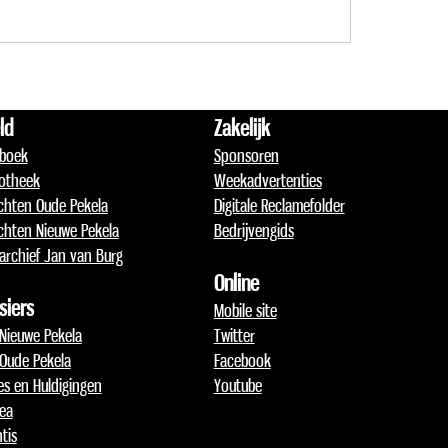
ld
Zakelijk
boek
Sponsoren
otheek
Weekadvertenties
chten Oude Pekela
Digitale Reclamefolder
chten Nieuwe Pekela
Bedrijvengids
archief Jan van Burg
Online
siers
Mobile site
 Nieuwe Pekela
Twitter
 Oude Pekela
Facebook
jes en Huldigingen
Youtube
lea
tis