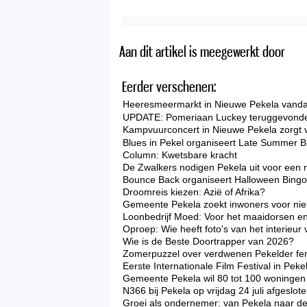
Aan dit artikel is meegewerkt door
Eerder verschenen:
Heeresmeermarkt in Nieuwe Pekela vandaa
UPDATE: Pomeriaan Luckey teruggevonde
Kampvuurconcert in Nieuwe Pekela zorgt 
Blues in Pekel organiseert Late Summer B
Column: Kwetsbare kracht
De Zwalkers nodigen Pekela uit voor een 
Bounce Back organiseert Halloween Bingo 
Droomreis kiezen: Azië of Afrika?
Gemeente Pekela zoekt inwoners voor nieu
Loonbedrijf Moed: Voor het maaidorsen en
Oproep: Wie heeft foto's van het interieu
Wie is de Beste Doortrapper van 2026?
Zomerpuzzel over verdwenen Pekelder f
Eerste Internationale Film Festival in Peke
Gemeente Pekela wil 80 tot 100 woningen 
N366 bij Pekela op vrijdag 24 juli afgeslo
Groei als ondernemer: van Pekela naar d