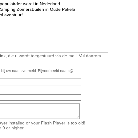
opulairder wordt in Nederland
Camping ZomersBuiten in Oude Pekela
l avontuur!
link, die u wordt toegestuurd via de mail. Vul daarom
dt bij uw naam vermeld. Bijvoorbeeld naam@...
er installed or your Flash Player is too old!
r 9 or higher.