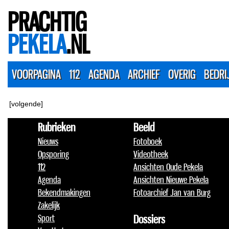
PRACHTIG
PEKELA
.NL
VOORPAGINA
112
AGENDA
ARCHIEF
OVERIG
BEDRI
[volgende]
Rubrieken
Beeld
Nieuws
Fotoboek
Opsporing
Videotheek
112
Ansichten Oude Pekela
Agenda
Ansichten Nieuwe Pekela
Bekendmakingen
Fotoarchief Jan van Burg
Zakelijk
Sport
Dossiers