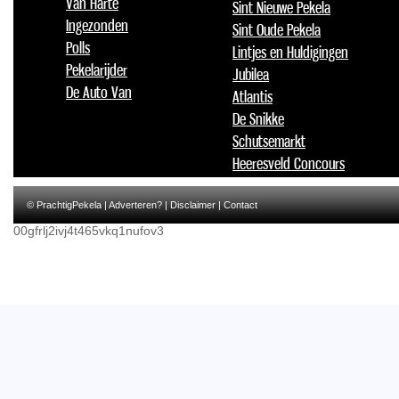
Van Harte
Sint Nieuwe Pekela
Ingezonden
Sint Oude Pekela
Polls
Lintjes en Huldigingen
Pekelarijder
Jubilea
De Auto Van
Atlantis
De Snikke
Schutsemarkt
Heeresveld Concours
© PrachtigPekela |
Adverteren?
|
Disclaimer
|
Contact
00gfrlj2ivj4t465vkq1nufov3