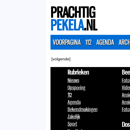
PRACHTIG
PEKELA
.NL
VOORPAGINA
112
AGENDA
ARCH
[volgende]
Rubrieken
Bee
Nieuws
Foto
Opsporing
Vide
112
Ansi
Agenda
Ansi
Bekendmakingen
Foto
Zakelijk
Sport
Dos