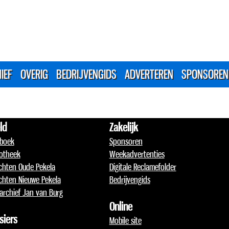
IEF
OVERIG
BEDRIJVENGIDS
ADVERTEREN
SPONSOREN
ld
Zakelijk
boek
Sponsoren
otheek
Weekadvertenties
chten Oude Pekela
Digitale Reclamefolder
chten Nieuwe Pekela
Bedrijvengids
archief Jan van Burg
Online
siers
Mobile site