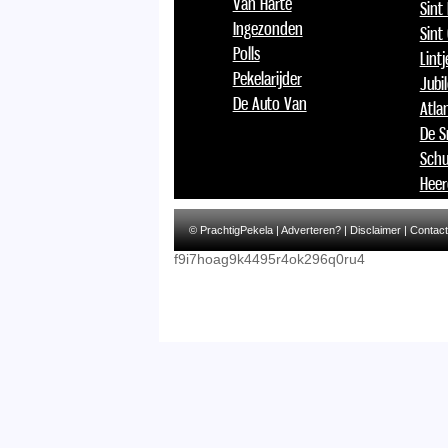
Van Harte
Sint
Ingezonden
Sint
Polls
Lint
Pekelarijder
Jubi
De Auto Van
Atlan
De S
Schu
Heer
© PrachtigPekela |
Adverteren?
|
Disclaimer
|
Contact
f9i7hoag9k4495r4ok296q0ru4