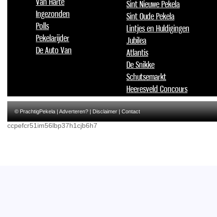
Van Harte
Sint Nieuwe Pekela
Ingezonden
Sint Oude Pekela
Polls
Lintjes en Huldigingen
Pekelarijder
Jubilea
De Auto Van
Atlantis
De Snikke
Schutsemarkt
Heeresveld Concours
© PrachtigPekela |
Adverteren?
|
Disclaimer
|
Contact
ccpefcr51im56lbp37h1cjb6h7