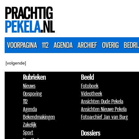
PRACHTIG
PEKELA
.NL
VOORPAGINA
112
AGENDA
ARCHIEF
OVERIG
BEDRI
[volgende]
Rubrieken
Beeld
Nieuws
Fotoboek
Opsporing
Videotheek
112
Ansichten Oude Pekela
Agenda
Ansichten Nieuwe Pekela
Bekendmakingen
Fotoarchief Jan van Burg
Zakelijk
Sport
Dossiers