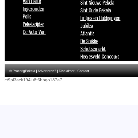
Van Harte
Sint Nieuwe Pekela
Ingezonden
Sint Oude Pekela
Polls
Lintjes en Huldigingen
Pekelarijder
Jubilea
De Auto Van
Atlantis
De Snikke
Schutsemarkt
Heeresveld Concours
© PrachtigPekela |
Adverteren?
|
Disclaimer
|
Contact
ct9pl3ack194lu8t6hbqo187a7