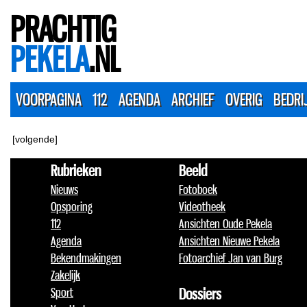
PRACHTIG
PEKELA
.NL
VOORPAGINA
112
AGENDA
ARCHIEF
OVERIG
BEDRI
[volgende]
Rubrieken
Beeld
Nieuws
Fotoboek
Opsporing
Videotheek
112
Ansichten Oude Pekela
Agenda
Ansichten Nieuwe Pekela
Bekendmakingen
Fotoarchief Jan van Burg
Zakelijk
Sport
Dossiers